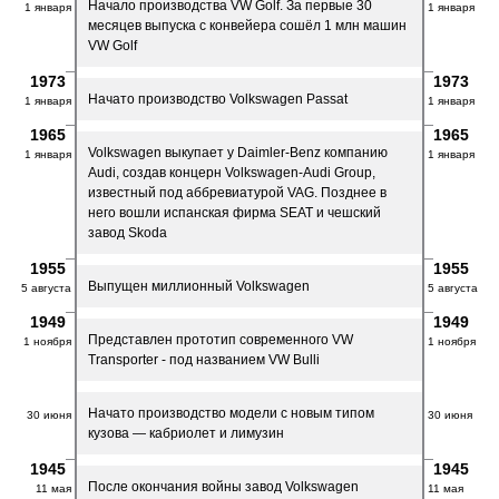
Начало производства VW Golf. За первые 30
1 января
1 января
месяцев выпуска с конвейера сошёл 1 млн машин
VW Golf
1973
1973
Начато производство Volkswagen Passat
1 января
1 января
1965
1965
Volkswagen выкупает у Daimler-Benz компанию
1 января
1 января
Audi, создав концерн Volkswagen-Audi Group,
известный под аббревиатурой VAG. Позднее в
него вошли испанская фирма SEAT и чешский
завод Skoda
1955
1955
Выпущен миллионный Volkswagen
5 августа
5 августа
1949
1949
Представлен прототип современного VW
1 ноября
1 ноября
Transporter - под названием VW Bulli
Начато производство модели с новым типом
30 июня
30 июня
кузова — кабриолет и лимузин
1945
1945
После окончания войны завод Volkswagen
11 мая
11 мая