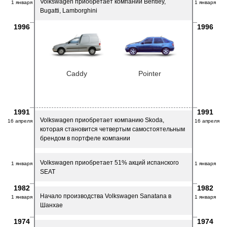
Volkswagen приобретает компании Bentley,
1 января
1 января
Bugatti, Lamborghini
1996
1996
Caddy
Pointer
1991
1991
Volkswagen приобретает компанию Skoda,
16 апреля
16 апреля
которая становится четвертым самостоятельным
брендом в портфеле компании
Volkswagen приобретает 51% акций испанского
1 января
1 января
SEAT
1982
1982
Начало производства Volkswagen Sanatana в
1 января
1 января
Шанхае
1974
1974