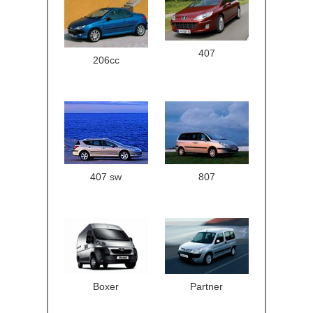
407
206cc
407 sw
807
Boxer
Partner