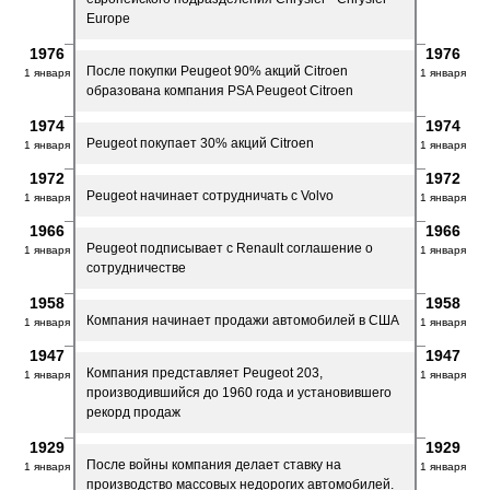
Europe
1976
1976
После покупки Peugeot 90% акций Citroen
1 января
1 января
образована компания PSA Peugeot Citroen
1974
1974
Peugeot покупает 30% акций Citroen
1 января
1 января
1972
1972
Peugeot начинает сотрудничать с Volvo
1 января
1 января
1966
1966
Peugeot подписывает с Renault соглашение о
1 января
1 января
сотрудничестве
1958
1958
Компания начинает продажи автомобилей в США
1 января
1 января
1947
1947
Компания представляет Peugeot 203,
1 января
1 января
производившийся до 1960 года и установившего
рекорд продаж
1929
1929
После войны компания делает ставку на
1 января
1 января
производство массовых недорогих автомобилей.