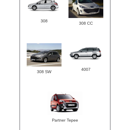
308
308 CC
4007
308 SW
Partner Tepee