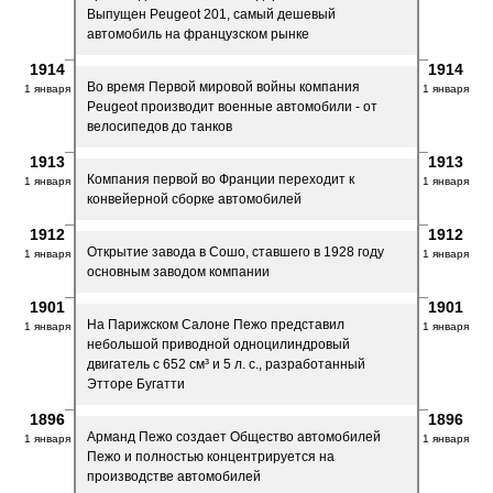
Выпущен Peugeot 201, самый дешевый
автомобиль на французском рынке
1914
1914
Во время Первой мировой войны компания
1 января
1 января
Peugeot производит военные автомобили - от
велосипедов до танков
1913
1913
Компания первой во Франции переходит к
1 января
1 января
конвейерной сборке автомобилей
1912
1912
Открытие завода в Сошо, ставшего в 1928 году
1 января
1 января
основным заводом компании
1901
1901
На Парижском Салоне Пежо представил
1 января
1 января
небольшой приводной одноцилиндровый
двигатель с 652 см³ и 5 л. с., разработанный
Этторе Бугатти
1896
1896
Арманд Пежо создает Общество автомобилей
1 января
1 января
Пежо и полностью концентрируется на
производстве автомобилей