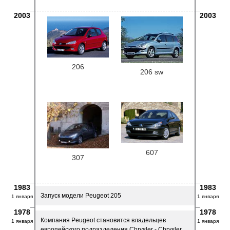
2003
2003
206
206 sw
607
307
1983
1983
Запуск модели Peugeot 205
1 января
1 января
1978
1978
Компания Peugeot становится владельцев
1 января
1 января
европейского подразделения Chrysler - Chrysler