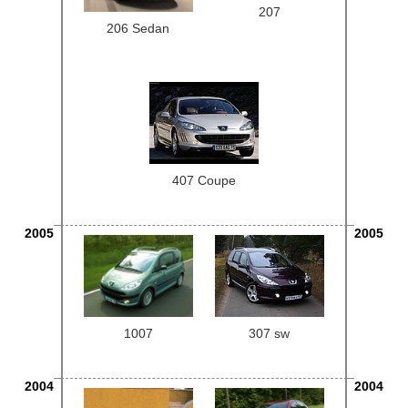
207
206 Sedan
407 Coupe
2005
2005
1007
307 sw
2004
2004