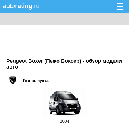
auto
rating
.ru
Peugeot Boxer (Пежо Боксер) - обзор модели
авто
Год выпуска
2004