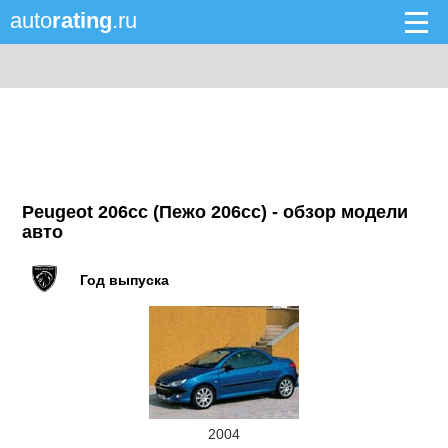
auto
rating
.ru
Peugeot 206cc (Пежо 206сс) - обзор модели
авто
Год выпуска
2004