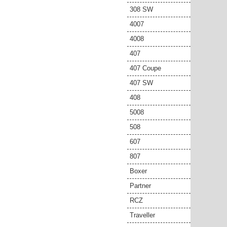
308 SW
4007
4008
407
407 Coupe
407 SW
408
5008
508
607
807
Boxer
Partner
RCZ
Traveller