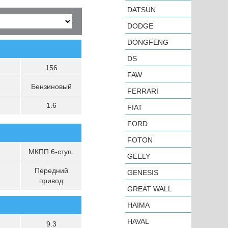
DATSUN
DODGE
DONGFENG
DS
156
FAW
Бензиновый
FERRARI
1.6
FIAT
FORD
FOTON
МКПП 6-ступ.
GEELY
Передний
GENESIS
привод
GREAT WALL
HAIMA
HAVAL
9.3