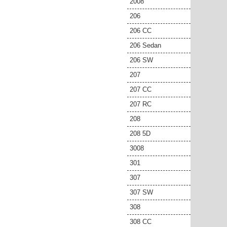
2008
206
206 CC
206 Sedan
206 SW
207
207 CC
207 RC
208
208 5D
3008
301
307
307 SW
308
308 CC