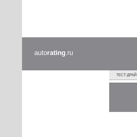
auto
rating
.ru
ТЕСТ-ДРА