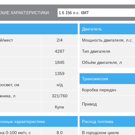
КИЕ ХАРАКТЕРИСТИКИ:
Двигатель
й/мест
2/4
Мощность двигателя, л.с.
4287
Тип двигателя
1845
Объём двигателя, л
1359
Трансмиссия
освет, см
н/д
Коробка передач
ника, л
321/760
Привод
Купе
онные характеристики
Расход топлива
а 0-100 км/ч, с
8.0
В городском цикле