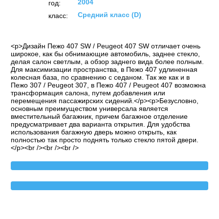
2004
год:
Средний класс (D)
класс:
<p>Дизайн Пежо 407 SW / Peugeot 407 SW отличает очень
широкое, как бы обнимающие автомобиль, заднее стекло,
делая салон светлым, а обзор заднего вида более полным.
Для максимизации пространства, в Пежо 407 удлиненная
колесная база, по сравнению с седаном. Так же как и в
Пежо 307 / Peugeot 307, в Пежо 407 / Peugeot 407 возможна
трансформация салона, путем добавления или
перемещения пассажирских сидений.</p><p>Безусловно,
основным преимуществом универсала является
вместительный багажник, причем багажное отделение
предусматривает два варианта открытия. Для удобства
использования багажную дверь можно открыть, как
полностью так просто поднять только стекло пятой двери.
</p><br /><br /><br />