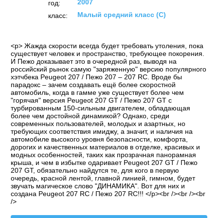
2007
год:
Малый средний класс (C)
класс:
<p> Жажда скорости всегда будет требовать утоления, пока
существует человек и пространство, требующее покорения.
И Пежо доказывает это в очередной раз, выводя на
российский рынок самую "заряженную" версию популярного
хэтчбека Peugeot 207 / Пежо 207 – 207 RC. Вроде бы
парадокс – зачем создавать ещё более скоростной
автомобиль, когда в гамме уже существует более чем
"горячая" версия Peugeot 207 GT / Пежо 207 GT с
турбированным 150-сильным двигателем, обладающая
более чем достойной динамикой? Однако, среди
современных пользователей, молодых и азартных, но
требующих соответствия имиджу, а значит, и наличия на
автомобиле высокого уровня безопасности, комфорта,
дорогих и качественных материалов в отделке, красивых и
модных особенностей, таких как прозрачная панорамная
крыша, и чем в избытке одаривает Peugeot 207 GT / Пежо
207 GT, обязательно найдутся те, для кого в первую
очередь, красной лентой, главной линией, гимном, будет
звучать магическое слово "ДИНАМИКА". Вот для них и
создана Peugeot 207 RC / Пежо 207 RC!!! </p><br /><br /><br
/>