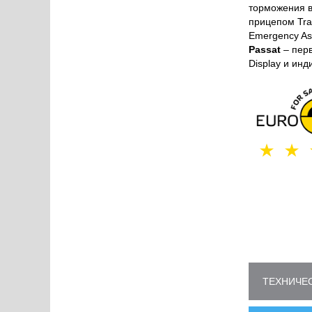
торможения в
прицепом Trai
Emergency As
Passat
– пер
Display и ин
ТЕХНИЧЕС