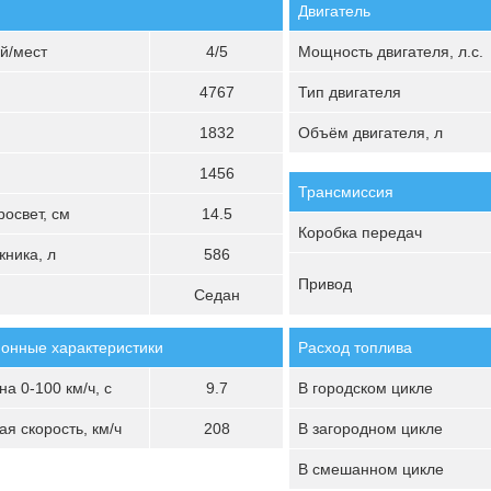
Двигатель
й/мест
4/5
Мощность двигателя, л.с.
4767
Тип двигателя
1832
Объём двигателя, л
1456
Трансмиссия
освет, см
14.5
Коробка передач
ника, л
586
Привод
Седан
онные характеристики
Расход топлива
а 0-100 км/ч, с
9.7
В городском цикле
я скорость, км/ч
208
В загородном цикле
В смешанном цикле