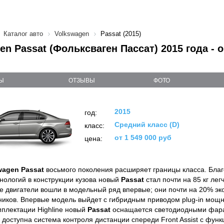
Каталог авто
Volkswagen
Passat (2015)
en Passat (Фольксваген Пассат) 2015 года -
Ы
ОТЗЫВЫ
ФОТО
2015
год:
Средний класс (D)
класс:
от 1 549 000 руб
цена:
wagen Passat
восьмого поколения расширяет границы класса. Бла
нологий в конструкции кузова новый
Passat
стал почти на 85 кг ле
е двигатели вошли в модельный ряд впервые; они почти на 20% эк
иков. Впервые модель выйдет с гибридным приводом plug-in мощно
мплектации Highline новый
Passat
оснащается светодиодными фара
 доступна система контроля дистанции спереди Front Assist с функ