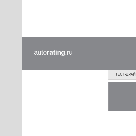
auto
rating
.ru
ТЕСТ-ДРА