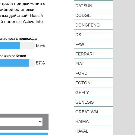
нтроля при движении с
DATSUN
арийной остановки
вных действий. Новый
DODGE
 панелью Active Info
DONGFENG
DS
опасность пешехода
FAW
66%
FERRARI
сажир ребенок
87%
FIAT
FORD
FOTON
GEELY
GENESIS
GREAT WALL
HAIMA
HAVAL