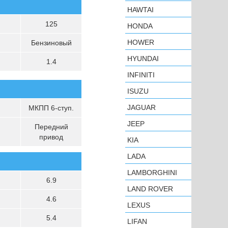
HAWTAI
125
HONDA
HOWER
Бензиновый
HYUNDAI
1.4
INFINITI
ISUZU
JAGUAR
МКПП 6-ступ.
JEEP
Передний
привод
KIA
LADA
LAMBORGHINI
6.9
LAND ROVER
4.6
LEXUS
5.4
LIFAN