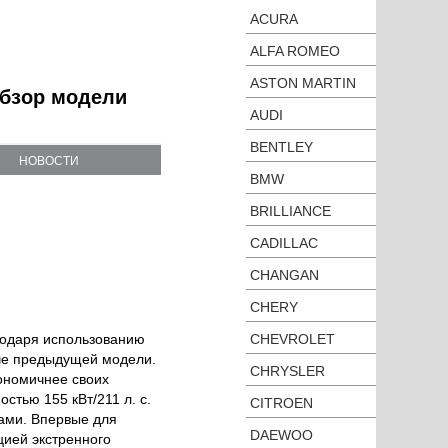
ACURA
ALFA ROMEO
ASTON MARTIN
 обзор модели
AUDI
BENTLEY
НОВОСТИ
BMW
BRILLIANCE
CADILLAC
CHANGAN
CHERY
годаря использованию
CHEVROLET
гче предыдущей модели.
CHRYSLER
ономичнее своих
стью 155 кВт/211 л. с.
CITROEN
ми. Впервые для
DAEWOO
цией экстренного