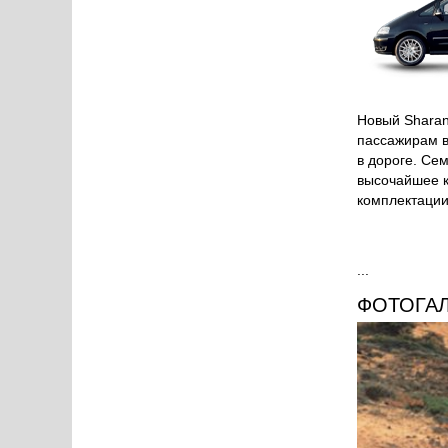
Новый Sharan
пассажирам в
в дороге. Се
высочайшее к
комплектации
...
ФОТОГА