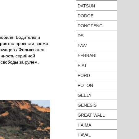
DATSUN
DODGE
DONGFENG
DS
мобиля. Водителю и
приятно провести время
FAW
swagen / Фольксваген:
FERRARI
енность серийной
свободы за рулём.
FIAT
FORD
FOTON
GEELY
GENESIS
GREAT WALL
HAIMA
HAVAL