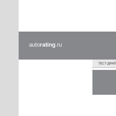
auto
rating
.ru
ТЕСТ-ДРА