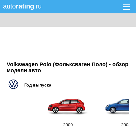
auto
rating
.ru
Volkswagen Polo (Фольксваген Поло) - обзор
модели авто
Год выпуска
2009
2005