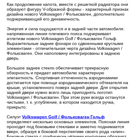
Как продолжение капота, вместе с решеткой радиатора они
образуют фигуру V-образной формы - характерный признак
дизайна нового Volkswagen / Фольксваген, дополнительно
подчеркивающий его динамичность.
Энергия и сила ощущаются и в задней части автомобиля:
напряженная линия плечевого пояса подчеркивает
атлетизм нового Volkswagen Golf / Фольксваген Гольф.
Выразительные задние фонари со сдвоенными круглыми
элементами - отличительная черта дизайна Volkswagen /
Фольксваген. Они наполовину интегрированы в заднюю
дверь.
Большое заднее стекло обеспечивает прекрасную
обзорность и придает автомобилю характерную
элегантность. Спортивная отточенность аэродинамики
достигается при помощи аэродинамического обтекателя на
крыше, установленного поверх задней двери. Для открытия
задней двери нужно всего лишь приподнять логотип
Volkswagen / Фольксваген. При этом руки всегда останутся
чистыми, т. к. углубление, в котором находится ручка,
прикрыто.
Силуэт
Volkswagen Golf / Фольксваген Гольф
определяют несколько основных элементов. Поясная линия
проходит под боковыми стеклами и заметно поднимается
вверх, образуя в боковой перспективе своего рода «клин».
Боковые стекла с графически чёткими контурами образуют