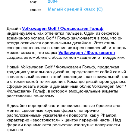
2004
год:
Малый средний класс (C)
класс:
Дизайн
Volkswagen Golf / Фольксваген Гольф
индивидуален, как отпечатки пальцев. Один из секретов
всемирного успеха Golf / Гольф заключается в том, что он
всегда отличался оригинальным дизайном. Этот стиль
совершенствовался в течение четырех поколений, и теперь
можно сказать, что марка
Volkswagen / Фольксваген
создала автомобиль с абсолютной «защитой от подделки».
Новый Volkswagen Golf / Фольксваген Гольф, продолжая
традицию уникального дизайна, представляет собой самый
значительный скачок в этой эволюции - как с визуальной, так
и с технической точки зрения. Команде дизайнеров удалось
сформировать яркий и динамичный облик Volkswagen Golf /
Фольксваген Гольф, в котором эмоциональные акценты
расставлены по-новому.
В дизайне передней части появились новые броские эле-
менты: сдвоенные круглые фары с поперечно
расположенными указателями поворота, как у Phaeton,
характерно «заостряются» к центру передней части. Над
фарами поднимаются рельефно изогнутые поверхности
крыльев.