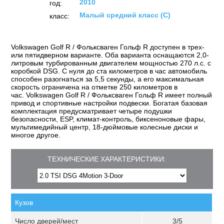
2010
год:
Малый средний класс (C)
класс:
Volkswagen Golf R / Фольксваген Гольф R доступен в трех-
или пятидверном варианте. Оба варианта оснащаются 2,0-
литровым турбированным двигателем мощностью 270 л.с. с
коробкой DSG. С нуля до ста километров в час автомобиль
способен разогнаться за 5,5 секунды, а его максимальная
скорость ограничена на отметке 250 километров в
час. Volkswagen Golf R / Фольксваген Гольф R имеет полный
привод и спортивные настройки подвески. Богатая базовая
комплектация предусматривает четыре подушки
безопасности, ESP, климат-контроль, биксеноновые фары,
мультимедийный центр, 18-дюймовые колесные диски и
многое другое.
ТЕХНИЧЕСКИЕ ХАРАКТЕРИСТИКИ:
Кузов
Число дверей/мест
3/5