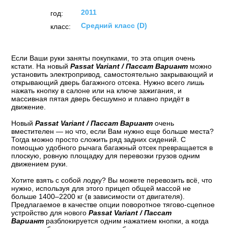
2011
год:
Средний класс (D)
класс:
Если Ваши руки заняты покупками, то эта опция очень
кстати. На новый
Passat Variant / Пассат Вариант
можно
установить электропривод, самостоятельно закрывающий и
открывающий дверь багажного отсека. Нужно всего лишь
нажать кнопку в салоне или на ключе зажигания, и
массивная пятая дверь бесшумно и плавно придёт в
движение.
Новый
Passat Variant / Пассат Вариант
очень
вместителен — но что, если Вам нужно еще больше места?
Тогда можно просто сложить ряд задних сидений. С
помощью удобного рычага багажный отсек превращается в
плоскую, ровную площадку для перевозки грузов одним
движением руки.
Хотите взять с собой лодку? Вы можете перевозить всё, что
нужно, используя для этого прицеп общей массой не
больше 1400–2200 кг (в зависимости от двигателя).
Предлагаемое в качестве опции поворотное тягово-сцепное
устройство для нового
Passat Variant / Пассат
Вариант
разблокируется одним нажатием кнопки, а когда