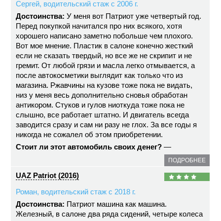
Сергей, водительский стаж с 2006 г.
Достоинства:
У меня вот Патриот уже четвертый год.
Перед покупкой начитался про них всякого, хотя
хорошего написано заметно побольше чем плохого.
Вот мое мнение. Пластик в салоне конечно жесткий
если не сказать твердый, но все же не скрипит и не
гремит. От любой грязи и масла легко отмывается, а
после автокосметики выглядит как только что из
магазина. Ржавчины на кузове тоже пока не видать,
низ у меня весь дополнительно сновья обработан
антикором. Стуков и гулов ниоткуда тоже пока не
слышно, все работает штатно. И двигатель всегда
заводится сразу и сам ни разу не глох. За все годы я
никогда не сожалел об этом приобретении.
Стоит ли этот автомобиль своих денег?
—
ПОДРОБНЕЕ
UAZ Patriot (2016)
Роман, водительский стаж с 2018 г.
Достоинства:
Патриот машина как машина.
Железный, в салоне два ряда сидений, четыре колеса