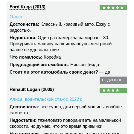
Ford Kuga (2013)
Ольга
Достоинства:
Классный, красивый авто. Езжу с
радостью.
Недостатки:
Один раз замерзла на морозе - 30.
Прикуривать машину нашпигованную электрикой -
вааще не удовольствие
Что ломалось:
Коробка
Предыдущий автомобиль:
Ниссан Тиида
Стоит ли этот автомобиль своих денег?
— да
ПОДРОБНЕЕ
Renault Logan (2009)
Алиса, водительский стаж с 2022 г.
Достоинства:
все супер, для первой машины вообще
самое то.
Недостатки:
тяжеловато поворачивать на маленькой
скорости, но думаю, что это время привычки
Что ломалось:
ничего не ломалось за все это время