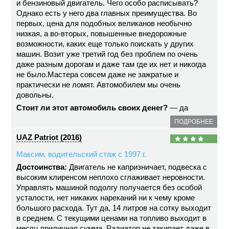
и бензиновый двигатель. Чего особо расписывать?
Однако есть у него два главных преимущества. Во
первых, цена для подобных великанов необычно
низкая, а во-вторых, повышенные внедорожные
возможности, каких еще только поискать у других
машин. Возит уже третий год без проблем по очень
даже разным дорогам и даже там где их нет и никогда
не было.Мастера совсем даже не зажратые и
практически не ломят. Автомобилем мы очень
довольны.
Стоит ли этот автомобиль своих денег?
— да
ПОДРОБНЕЕ
UAZ Patriot (2016)
Максим, водительский стаж с 1997 г.
Достоинства:
Двигатель не капризничает, подвеска с
высоким клиренсом неплохо сглаживает неровности.
Управлять машиной подолгу получается без особой
усталости, нет никаких нареканий ни к чему кроме
большого расхода. Тут да, 14 литров на сотку выходит
в среднем. С текущими ценами на топливо выходит в
месяц приличная сумма. Радиатор не закипает даже в