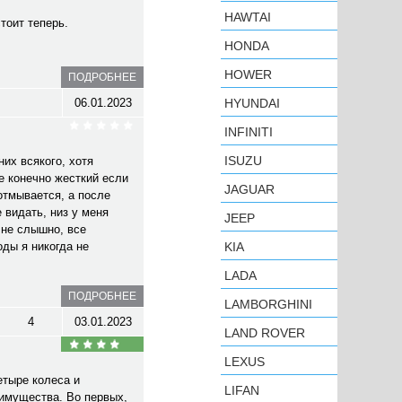
HAWTAI
стоит теперь.
HONDA
HOWER
ПОДРОБНЕЕ
06.01.2023
HYUNDAI
INFINITI
ISUZU
их всякого, хотя
е конечно жесткий если
JAGUAR
 отмывается, а после
 видать, низ у меня
JEEP
 не слышно, все
оды я никогда не
KIA
LADA
ПОДРОБНЕЕ
LAMBORGHINI
4
03.01.2023
LAND ROVER
LEXUS
етыре колеса и
LIFAN
еимущества. Во первых,