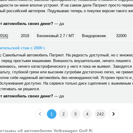
дности он меня вполне устроил. И на самом деле Патриот просто перев
ый российский автопром. Подумываю теперь о покупке версии такого же
от автомобиль своих денег?
— да
2016)
2019
Бензиновый 2.7 / MT
Внедорожник
32000
тельский стаж с 2000 г.
:
Самобытный автомобиль Патриот. На редкость доступный, но с множе
 перед простыми машинами. Внешность внушительная, ничего лишнего. 
ризнаюсь, ничего катастрофического у него я пока не выявил. Заводится 
альту, глубокой грязи или высоким сугробам достаточно легко, не гремит,
полне себе надежный автомобиль без неожиданностей. Устроен просто и
обслуживания доступно. На сервисе только диск сцепления с выжимным
стягивать не решился.
от автомобиль своих денег?
— да
1
2
3
4
242
отзывы об автомобилях Volkswagen Golf R: