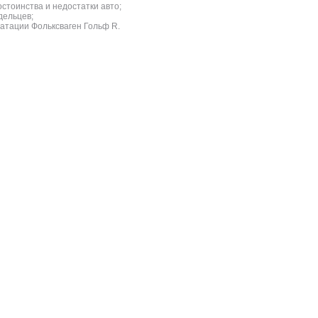
стоинства и недостатки авто;
дельцев;
атации Фольксваген Гольф R.