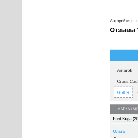
Авторейтинг
Отзывы V
Amarok
Cross Cad
Golf R
МАРКА / М
Ford Kuga (2
Ольга