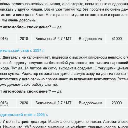
обных великанов необычно низкая, а во-вторых, повышенные внедорожн
оискать у других машин. Возит уже третий год без проблем по очень да
 их нет и никогда не было.Мастера совсем даже не зажратые и практичес
 мы очень довольны.
от автомобиль своих денег?
— да
2016)
2018
Бензиновый 2.7 / MT
Внедорожник
41000
ительский стаж с 1997 г.
:
Двигатель не капризничает, подвеска с высоким клиренсом неплохо сг
шиной подолгу получается без особой усталости, нет никаких нареканий
хода. Тут да, 14 литров на сотку выходит в среднем. С текущими ценам
ная сумма. Радиатор не закипает даже в самую жару на долгих горных
автоматика у него отлично срабатывает на включение вентилятора. Уст
тоже делают свою работу штатно.
от автомобиль своих денег?
— да
2016)
2020
Бензиновый 2.7 / MT
Внедорожник
23000
дительский стаж с 2005 г.
:
У меня Патриот два года. Машина очень даже неплохая. Автоматическ
. Наконец-то, УАЗ обратил внимание на комфорт. Удобные кресла, много