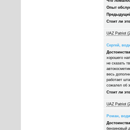
Что ломалос
Опыт обслу
Предыдущий
Стоит ли эт
UAZ Patriot (
Сергей, води
Достоинства
хорошего нап
не сказать т
автокосметик
весь дополни
работает шта
сожалел об э
Стоит ли эт
UAZ Patriot (
Роман, водит
Достоинства
бензиновый д