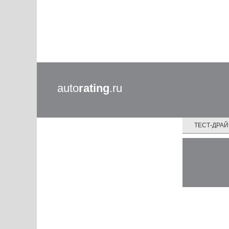
auto
rating
.ru
ТЕСТ-ДРА