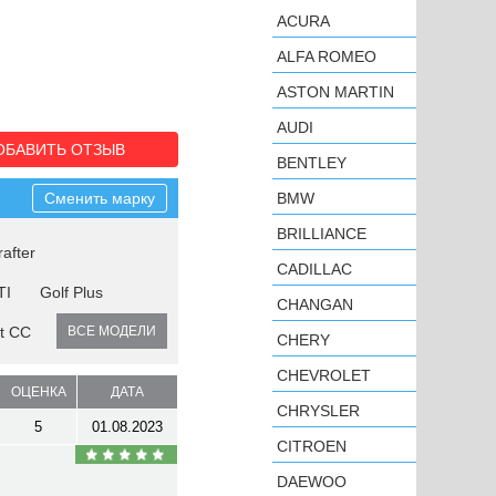
ACURA
ALFA ROMEO
ASTON MARTIN
AUDI
ОБАВИТЬ ОТЗЫВ
BENTLEY
Сменить марку
BMW
BRILLIANCE
rafter
CADILLAC
TI
Golf Plus
CHANGAN
t CC
ВСЕ МОДЕЛИ
CHERY
CHEVROLET
ОЦЕНКА
ДАТА
CHRYSLER
5
01.08.2023
CITROEN
DAEWOO