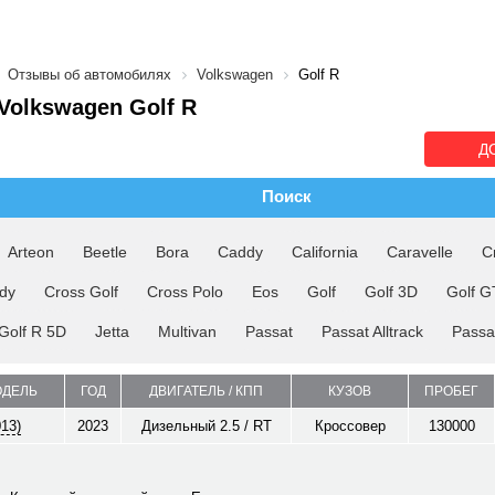
Отзывы об автомобилях
Volkswagen
Golf R
olkswagen Golf R
Д
Поиск
Arteon
Beetle
Bora
Caddy
California
Caravelle
C
dy
Cross Golf
Cross Polo
Eos
Golf
Golf 3D
Golf G
Golf R 5D
Jetta
Multivan
Passat
Passat Alltrack
Passa
ОДЕЛЬ
ГОД
ДВИГАТЕЛЬ / КПП
КУЗОВ
ПРОБЕГ
013)
2023
Дизельный 2.5 / RT
Кроссовер
130000