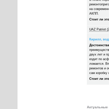
ремонтоприго
на современн
АКПП.
Стоит ли эт
UAZ Patriot (
Кирилл, води
Достоинства
преимуществ
двух лет и п
ездит по асф
ломается. В
ремонтов и 
сам коробку 
Стоит ли эт
Актуальные 