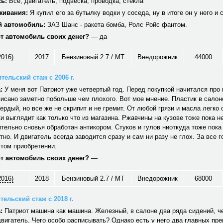
ь:
Все, двигатель, подвеска, проводка, стекла
живания:
Я купил его за бутылку водки у соседа, ну в итоге он у него и 
 автомобиль:
ЗАЗ Шанс - ракета бомба, Ролс Ройс фантом.
от автомобиль своих денег?
— да
2016)
2017
Бензиновый 2.7 / MT
Внедорожник
44000
тельский стаж с 2006 г.
:
У меня вот Патриот уже четвертый год. Перед покупкой начитался про н
исано заметно побольше чем плохого. Вот мое мнение. Пластик в салон
вердый, но все же не скрипит и не гремит. От любой грязи и масла легко
и выглядит как только что из магазина. Ржавчины на кузове тоже пока не
тельно сновья обработан антикором. Стуков и гулов ниоткуда тоже пока
тно. И двигатель всегда заводится сразу и сам ни разу не глох. За все г
том приобретении.
от автомобиль своих денег?
—
2016)
2018
Бензиновый 2.7 / MT
Внедорожник
68000
ельский стаж с 2018 г.
:
Патриот машина как машина. Железный, в салоне два ряда сидений, ч
вигатель. Чего особо расписывать? Однако есть у него два главных пр