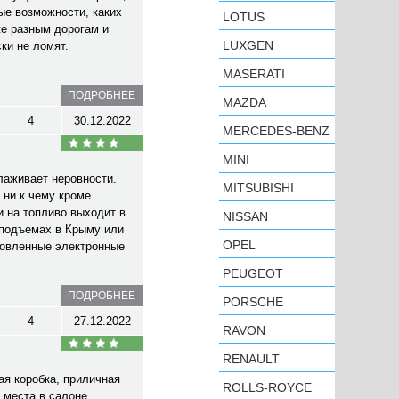
ые возможности, каких
LOTUS
же разным дорогам и
LUXGEN
ки не ломят.
MASERATI
ПОДРОБНЕЕ
MAZDA
4
30.12.2022
MERCEDES-BENZ
MINI
лаживает неровности.
MITSUBISHI
 ни к чему кроме
и на топливо выходит в
NISSAN
 подъемах в Крыму или
OPEL
ановленные электронные
PEUGEOT
ПОДРОБНЕЕ
PORSCHE
4
27.12.2022
RAVON
RENAULT
ая коробка, приличная
ROLLS-ROYCE
 места в салоне,