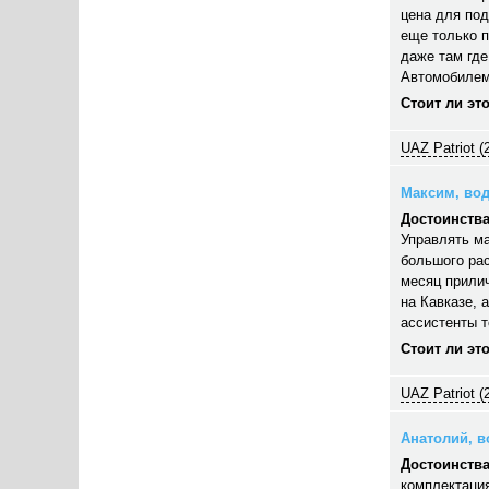
цена для под
еще только п
даже там где
Автомобилем
Стоит ли эт
UAZ Patriot (
Максим, вод
Достоинства
Управлять ма
большого рас
месяц прилич
на Кавказе, 
ассистенты 
Стоит ли эт
UAZ Patriot (
Анатолий, во
Достоинства
комплектация