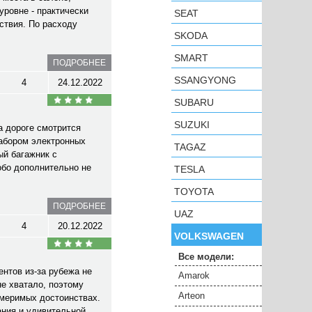
уровне - практически
SEAT
ствия. По расходу
SKODA
SMART
ПОДРОБНЕЕ
SSANGYONG
4
24.12.2022
SUBARU
SUZUKI
а дороге смотрится
набором электронных
TAGAZ
ый багажник с
обо дополнительно не
TESLA
TOYOTA
ПОДРОБНЕЕ
UAZ
4
20.12.2022
VOLKSWAGEN
Все модели:
нтов из-за рубежа не
Amarok
не хватало, поэтому
Arteon
змеримых достоинствах.
ания и удивительной