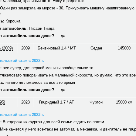
:
Классный, красивый авто. Езжу с радостью.
Один раз замерзла на морозе - 30. Прикуривать машину нашпигованную 
е
ь:
Коробка
 автомобиль:
Ниссан Тиида
от автомобиль своих денег?
— да
 (2009)
2009
Бензиновый 1.4 / MT
Седан
145000
ельский стаж с 2022 г.
:
все супер, для первой машины вообще самое то.
тяжеловато поворачивать на маленькой скорости, но думаю, что это вр
ь:
ничего не ломалось за все это время
от автомобиль своих денег?
— да
95)
2023
Гибридный 1.7 / AT
Фургон
15000 км
ельский стаж с 2023 г.
:
Внедорожник-фургон для всей семьи ездить по полям
Мне кажется у него все-таки не автомат, а механика, и двигатель не гиб