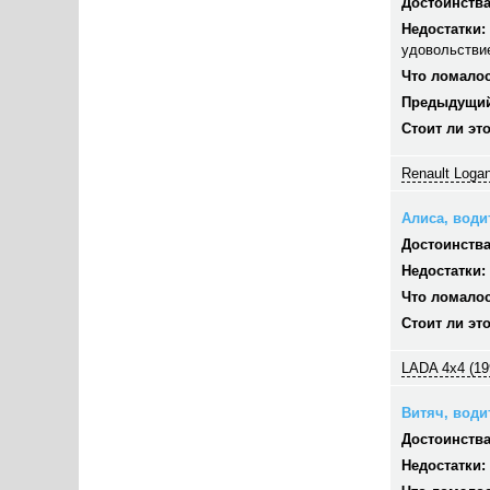
Достоинства
Недостатки:
удовольстви
Что ломалос
Предыдущий
Стоит ли эт
Renault Logan
Алиса, водит
Достоинства
Недостатки:
Что ломалос
Стоит ли эт
LADA 4x4 (19
Витяч, водит
Достоинства
Недостатки: