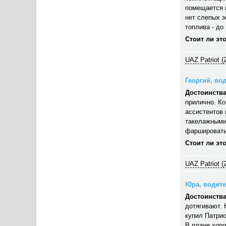
помещается п
нет слепых з
топлива - до 
Стоит ли эт
UAZ Patriot (
Георгий, вод
Достоинства
прилично. Ко
ассистентов 
такелажными
фаршировать,
Стоит ли эт
UAZ Patriot (
Юра, водител
Достоинства
дотягивают. 
купил Патрио
В плане хор