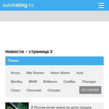
auto
rating
.ru
Новости – страница 2
Поиск
Acura
Alfa Romeo
Aston Martin
Audi
Bentley
BMW
Brilliance
Cadillac
Changan
Chery
Chevrolet
Chrysler
ВСЕ МАРКИ
В России резко выросла доля продаж