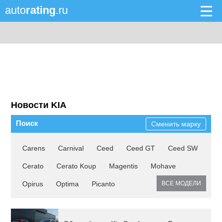
auto
rating
.ru
Новости KIA
Поиск
Сменить марку
Carens
Carnival
Ceed
Ceed GT
Ceed SW
Cerato
Cerato Koup
Magentis
Mohave
Opirus
Optima
Picanto
ВСЕ МОДЕЛИ