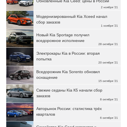
Обновлённые Kia Ceed: цены в России
2 ноября '21
Модернизированный Kia Xceed начал
сбор заказов
1 ноября '21
Новый Kia Sportage получил
вседорожное исполнение
28 октября '21
Электрокары Kia в России: вторая
попытка
20 октября '21
Вседорожник Kia Sorento обновил
оснащение
15 октября '21
Свежие седаны Kia К5 начали сбор
заказов
8 октября '21
Авторынок России: статистика трёх
кварталов
6 октября '21