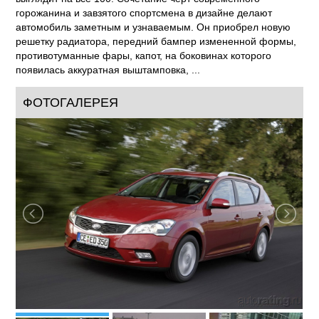
способно привлечь искушенного покупателя, привыкшего к
достаточно высокому уровню машин С-класса.
Внешне универсал, как и все модели семейства ceed,
выглядит на все 100! Сочетание черт современного
горожанина и завзятого спортсмена в дизайне делают
автомобиль заметным и узнаваемым. Он приобрел новую
решетку радиатора, передний бампер измененной формы,
противотуманные фары, капот, на боковинах которого
появилась аккуратная выштамповка, ...
ФОТОГАЛЕРЕЯ