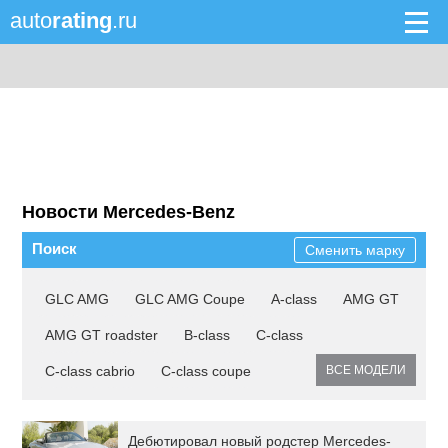
auto
rating
.ru
Новости Mercedes-Benz
Поиск
Сменить марку
GLC AMG
GLC AMG Coupe
A-class
AMG GT
AMG GT roadster
B-class
C-class
C-class cabrio
C-class coupe
ВСЕ МОДЕЛИ
Дебютировал новый родстер Mercedes-