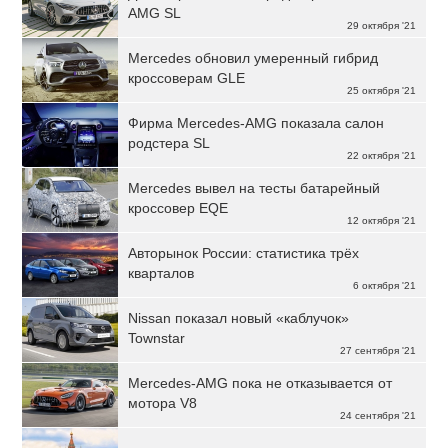
AMG SL
29 октября '21
Mercedes обновил умеренный гибрид
кроссоверам GLE
25 октября '21
Фирма Mercedes-AMG показала салон
родстера SL
22 октября '21
Mercedes вывел на тесты батарейный
кроссовер EQE
12 октября '21
Авторынок России: статистика трёх
кварталов
6 октября '21
Nissan показал новый «каблучок»
Townstar
27 сентября '21
Mercedes-AMG пока не отказывается от
мотора V8
24 сентября '21