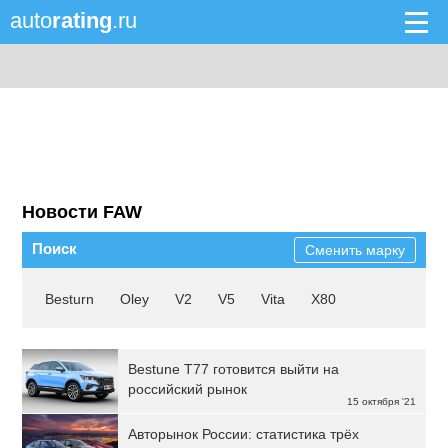
auto
rating
.ru
Новости FAW
Поиск
Сменить марку
Besturn
Oley
V2
V5
Vita
X80
Bestune T77 готовится выйти на
российский рынок
15 октября '21
Авторынок России: статистика трёх