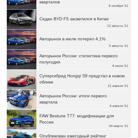
кварталов
6 октября '21
Седан BYD F5 засветился в Китае
12 августа '21
Авторынок в июле потерял 4,1%
5 августа '21
Авторынок России: статистика первого
полугодия
6 июля '21
Супергибрид Hongqi S9 предстал в новом
облике
21 апреля '21
Авторынок России: итоги первого
квартала
6 апреля '21
FAW Bestune T77: модификации для
России
24 марта '21
Опубликован ежегодный рейтинг