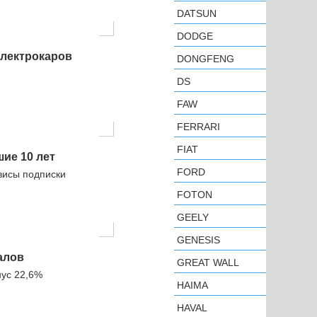
DATSUN
DODGE
электрокаров
DONGFENG
DS
FAW
FERRARI
FIAT
шие 10 лет
FORD
висы подписки
FOTON
GEELY
GENESIS
алов
GREAT WALL
нус 22,6%
HAIMA
HAVAL