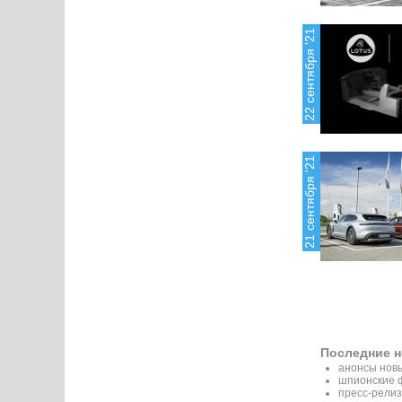
22 сентября '21
21 сентября '21
Последние н
анонсы новы
шпионские 
пресс-релиз