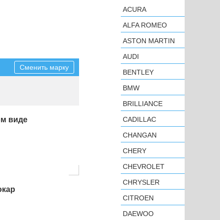
ACURA
ALFA ROMEO
ASTON MARTIN
AUDI
Сменить марку
BENTLEY
BMW
BRILLIANCE
ом виде
CADILLAC
CHANGAN
CHERY
CHEVROLET
CHRYSLER
окар
CITROEN
DAEWOO