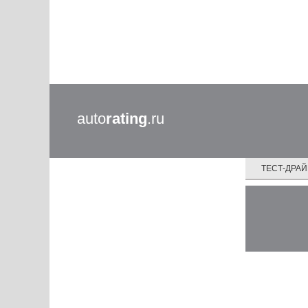
auto
rating
.ru
ТЕСТ-ДРА