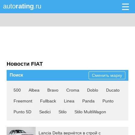
auto
rating
.ru
Новости FIAT
Поиск
Сменить марку
500
Albea
Bravo
Croma
Doblo
Ducato
Freemont
Fullback
Linea
Panda
Punto
Punto 5D
Sedici
Stilo
Stilo MultiWagon
Lancia Delta вернётся в строй с