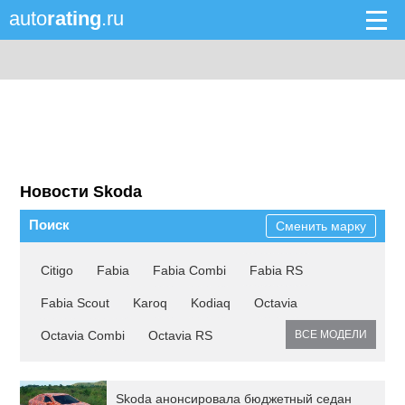
auto
rating
.ru
Новости Skoda
Поиск
Сменить марку
Citigo
Fabia
Fabia Combi
Fabia RS
Fabia Scout
Karoq
Kodiaq
Octavia
Octavia Combi
Octavia RS
ВСЕ МОДЕЛИ
Skoda анонсировала бюджетный седан