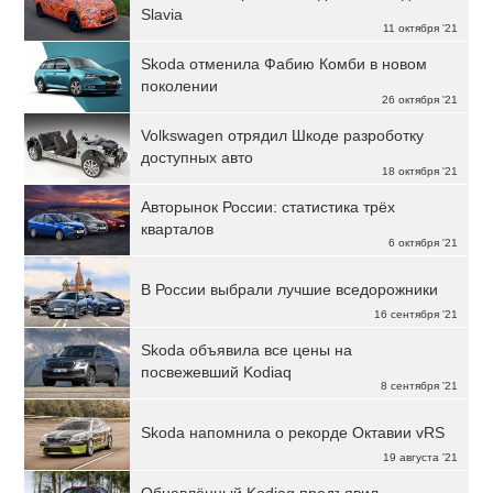
Slavia
11 октября '21
Skoda отменила Фабию Комби в новом
поколении
26 октября '21
Volkswagen отрядил Шкоде разроботку
доступных авто
18 октября '21
Авторынок России: статистика трёх
кварталов
6 октября '21
В России выбрали лучшие вседорожники
16 сентября '21
Skoda объявила все цены на
посвежевший Kodiaq
8 сентября '21
Skoda напомнила о рекорде Октавии vRS
19 августа '21