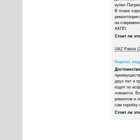
купил Патрио
В плане хор
ремонтоприго
на современн
АКПП.
Стоит ли эт
UAZ Patriot (
Кирилл, води
Достоинства
преимуществ
двух лет и п
ездит по асф
ломается. В
ремонтов и 
сам коробку 
Стоит ли эт