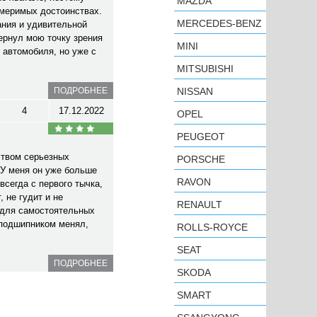
MAZDA
змеримых достоинствах.
MERCEDES-BENZ
ания и удивительной
ернул мою точку зрения
MINI
 автомобиля, но уже с
MITSUBISHI
ПОДРОБНЕЕ
NISSAN
4
17.12.2022
OPEL
PEUGEOT
ством серьезных
PORSCHE
У меня он уже больше
RAVON
всегда с первого тычка,
 не гудит и не
RENAULT
 для самостоятельных
 подшипником менял,
ROLLS-ROYCE
SEAT
ПОДРОБНЕЕ
SKODA
SMART