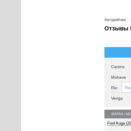
Авторейтинг
Отзывы K
Carens
Mohave
Rio
Ri
Venga
МАРКА / М
Ford Kuga (2