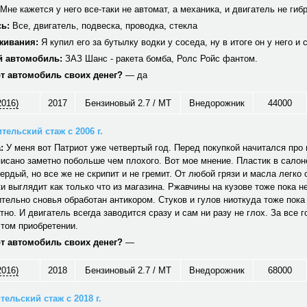
Мне кажется у него все-таки не автомат, а механика, и двигатель не гиб
ь:
Все, двигатель, подвеска, проводка, стекла
живания:
Я купил его за бутылку водки у соседа, ну в итоге он у него и 
 автомобиль:
ЗАЗ Шанс - ракета бомба, Ролс Ройс фантом.
от автомобиль своих денег?
— да
2016)
2017
Бензиновый 2.7 / MT
Внедорожник
44000
тельский стаж с 2006 г.
:
У меня вот Патриот уже четвертый год. Перед покупкой начитался про н
исано заметно побольше чем плохого. Вот мое мнение. Пластик в салон
вердый, но все же не скрипит и не гремит. От любой грязи и масла легко
и выглядит как только что из магазина. Ржавчины на кузове тоже пока не
тельно сновья обработан антикором. Стуков и гулов ниоткуда тоже пока
тно. И двигатель всегда заводится сразу и сам ни разу не глох. За все г
том приобретении.
от автомобиль своих денег?
—
2016)
2018
Бензиновый 2.7 / MT
Внедорожник
68000
ельский стаж с 2018 г.