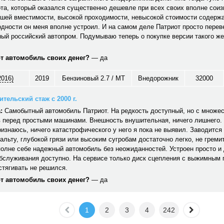
та, который оказался существенно дешевле при всех своих вполне сои
ошей вместимости, высокой проходимости, невысокой стоимости содерж
дности он меня вполне устроил. И на самом деле Патриот просто перев
ый российский автопром. Подумываю теперь о покупке версии такого же
от автомобиль своих денег?
— да
2016)
2019
Бензиновый 2.7 / MT
Внедорожник
32000
тельский стаж с 2000 г.
:
Самобытный автомобиль Патриот. На редкость доступный, но с множе
 перед простыми машинами. Внешность внушительная, ничего лишнего. 
ризнаюсь, ничего катастрофического у него я пока не выявил. Заводится 
альту, глубокой грязи или высоким сугробам достаточно легко, не гремит,
полне себе надежный автомобиль без неожиданностей. Устроен просто и
обслуживания доступно. На сервисе только диск сцепления с выжимным
стягивать не решился.
от автомобиль своих денег?
— да
1
2
3
4
242