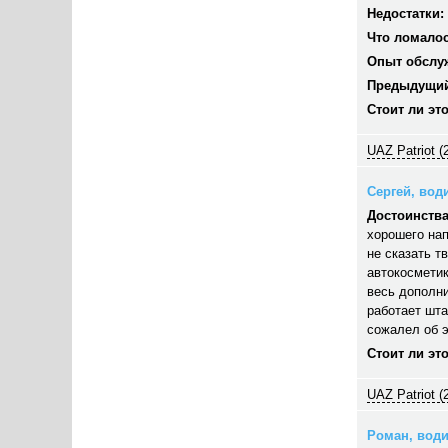
Недостатки:
Что ломалос
Опыт обслу
Предыдущий
Стоит ли эт
UAZ Patriot (
Сергей, води
Достоинства
хорошего нап
не сказать т
автокосметик
весь дополни
работает шта
сожалел об э
Стоит ли эт
UAZ Patriot (
Роман, водит