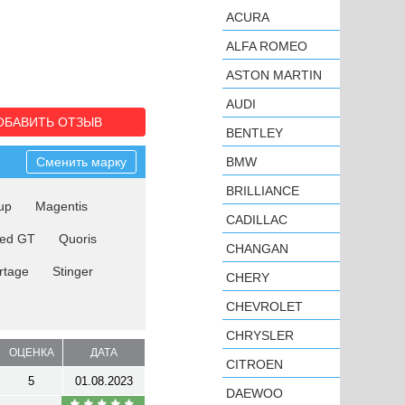
ACURA
ALFA ROMEO
ASTON MARTIN
AUDI
ОБАВИТЬ ОТЗЫВ
BENTLEY
Сменить марку
BMW
BRILLIANCE
up
Magentis
CADILLAC
eed GT
Quoris
CHANGAN
rtage
Stinger
CHERY
CHEVROLET
CHRYSLER
ОЦЕНКА
ДАТА
CITROEN
5
01.08.2023
DAEWOO