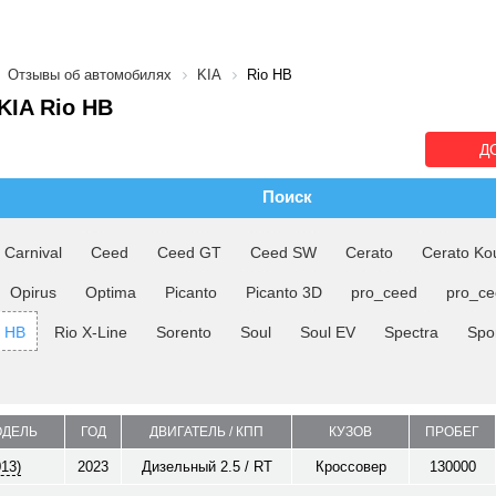
Отзывы об автомобилях
KIA
Rio HB
IA Rio HB
Д
Поиск
Carnival
Ceed
Ceed GT
Ceed SW
Cerato
Cerato Ko
Opirus
Optima
Picanto
Picanto 3D
pro_ceed
pro_c
o HB
Rio X-Line
Sorento
Soul
Soul EV
Spectra
Spo
ОДЕЛЬ
ГОД
ДВИГАТЕЛЬ / КПП
КУЗОВ
ПРОБЕГ
013)
2023
Дизельный 2.5 / RT
Кроссовер
130000