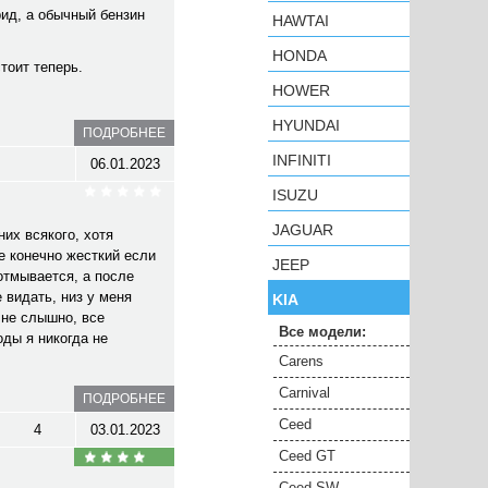
рид, а обычный бензин
HAWTAI
HONDA
стоит теперь.
HOWER
HYUNDAI
ПОДРОБНЕЕ
INFINITI
06.01.2023
ISUZU
JAGUAR
их всякого, хотя
е конечно жесткий если
JEEP
 отмывается, а после
 видать, низ у меня
KIA
 не слышно, все
Все модели:
оды я никогда не
Carens
Carnival
ПОДРОБНЕЕ
Ceed
4
03.01.2023
Ceed GT
Ceed SW