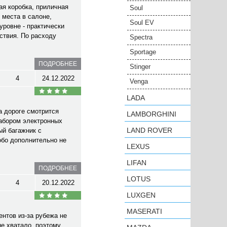
ая коробка, приличная
Soul
 места в салоне,
Soul EV
уровне - практически
ствия. По расходу
Spectra
Sportage
ПОДРОБНЕЕ
Stinger
4
24.12.2022
Venga
LADA
а дороге смотрится
LAMBORGHINI
набором электронных
LAND ROVER
ый багажник с
обо дополнительно не
LEXUS
LIFAN
ПОДРОБНЕЕ
LOTUS
4
20.12.2022
LUXGEN
MASERATI
нтов из-за рубежа не
не хватало, поэтому