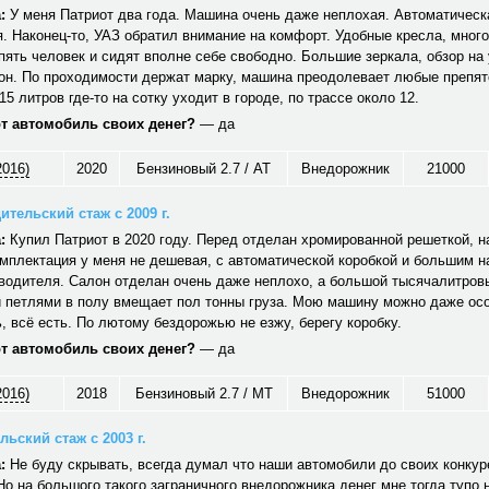
:
У меня Патриот два года. Машина очень даже неплохая. Автоматическ
. Наконец-то, УАЗ обратил внимание на комфорт. Удобные кресла, много
ять человек и сидят вполне себе свободно. Большие зеркала, обзор на 
он. По проходимости держат марку, машина преодолевает любые препят
15 литров где-то на сотку уходит в городе, по трассе около 12.
от автомобиль своих денег?
— да
2016)
2020
Бензиновый 2.7 / AT
Внедорожник
21000
ительский стаж с 2009 г.
:
Купил Патриот в 2020 году. Перед отделан хромированной решеткой, н
мплектация у меня не дешевая, с автоматической коробкой и большим 
водителя. Салон отделан очень даже неплохо, а большой тысячалитров
 петлями в полу вмещает пол тонны груза. Мою машину можно даже ос
 всё есть. По лютому бездорожью не езжу, берегу коробку.
от автомобиль своих денег?
— да
2016)
2018
Бензиновый 2.7 / MT
Внедорожник
51000
ьский стаж с 2003 г.
:
Не буду скрывать, всегда думал что наши автомобили до своих конкуре
Но на большого такого заграничного внедорожника денег мне тогда тупо 