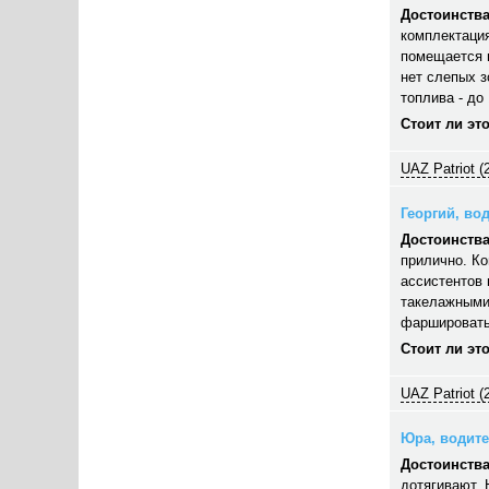
Достоинства
комплектация
помещается п
нет слепых з
топлива - до 
Стоит ли эт
UAZ Patriot (
Георгий, вод
Достоинства
прилично. Ко
ассистентов 
такелажными
фаршировать,
Стоит ли эт
UAZ Patriot (
Юра, водител
Достоинства
дотягивают. 