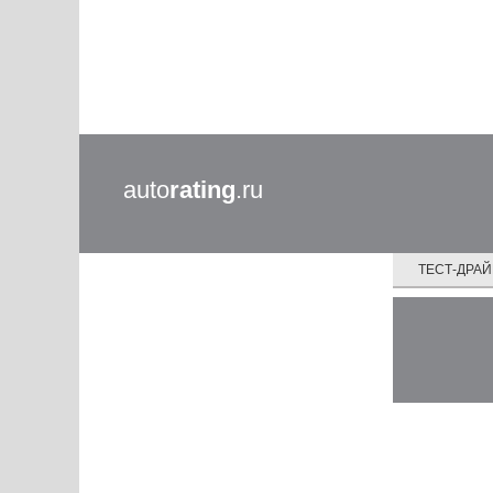
auto
rating
.ru
ТЕСТ-ДРА