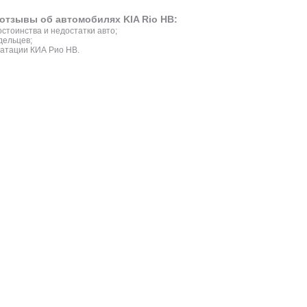
отзывы об автомобилях KIA Rio HB:
стоинства и недостатки авто;
дельцев;
атации КИА Рио HB.