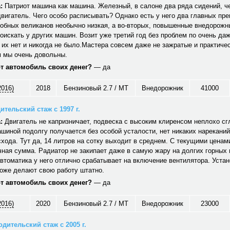
:
Патриот машина как машина. Железный, в салоне два ряда сидений, ч
вигатель. Чего особо расписывать? Однако есть у него два главных пр
обных великанов необычно низкая, а во-вторых, повышенные внедорожн
оискать у других машин. Возит уже третий год без проблем по очень да
 их нет и никогда не было.Мастера совсем даже не зажратые и практичес
 мы очень довольны.
от автомобиль своих денег?
— да
2016)
2018
Бензиновый 2.7 / MT
Внедорожник
41000
ительский стаж с 1997 г.
:
Двигатель не капризничает, подвеска с высоким клиренсом неплохо сг
шиной подолгу получается без особой усталости, нет никаких нареканий
хода. Тут да, 14 литров на сотку выходит в среднем. С текущими ценам
ная сумма. Радиатор не закипает даже в самую жару на долгих горных
автоматика у него отлично срабатывает на включение вентилятора. Уст
тоже делают свою работу штатно.
от автомобиль своих денег?
— да
2016)
2020
Бензиновый 2.7 / MT
Внедорожник
23000
дительский стаж с 2005 г.