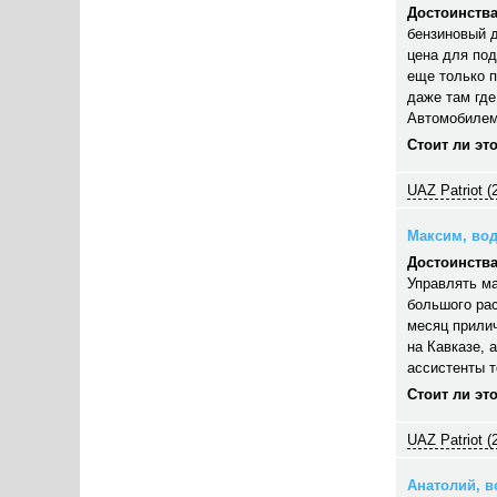
Достоинства
бензиновый д
цена для под
еще только п
даже там где
Автомобилем
Стоит ли эт
UAZ Patriot (
Максим, вод
Достоинства
Управлять ма
большого рас
месяц прилич
на Кавказе, 
ассистенты 
Стоит ли эт
UAZ Patriot (
Анатолий, во