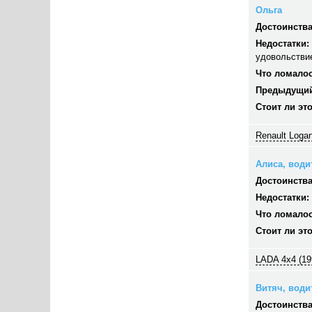
Ольга
Достоинства
Недостатки:
удовольстви
Что ломалос
Предыдущий
Стоит ли эт
Renault Logan
Алиса, водит
Достоинства
Недостатки:
Что ломалос
Стоит ли эт
LADA 4x4 (19
Витяч, водит
Достоинства