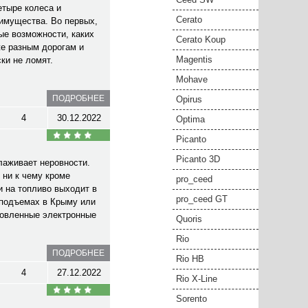
етыре колеса и
Cerato
еимущества. Во первых,
ые возможности, каких
Cerato Koup
же разным дорогам и
Magentis
ки не ломят.
Mohave
ПОДРОБНЕЕ
Opirus
4
30.12.2022
Optima
Picanto
Picanto 3D
лаживает неровности.
 ни к чему кроме
pro_ceed
и на топливо выходит в
pro_ceed GT
 подъемах в Крыму или
ановленные электронные
Quoris
Rio
ПОДРОБНЕЕ
Rio HB
4
27.12.2022
Rio X-Line
Sorento