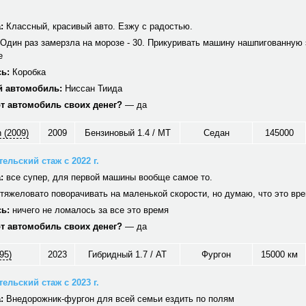
:
Классный, красивый авто. Езжу с радостью.
Один раз замерзла на морозе - 30. Прикуривать машину нашпигованную 
е
ь:
Коробка
 автомобиль:
Ниссан Тиида
от автомобиль своих денег?
— да
 (2009)
2009
Бензиновый 1.4 / MT
Седан
145000
ельский стаж с 2022 г.
:
все супер, для первой машины вообще самое то.
тяжеловато поворачивать на маленькой скорости, но думаю, что это вр
ь:
ничего не ломалось за все это время
от автомобиль своих денег?
— да
95)
2023
Гибридный 1.7 / AT
Фургон
15000 км
ельский стаж с 2023 г.
:
Внедорожник-фургон для всей семьи ездить по полям