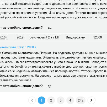
та, который оказался существенно дешевле при всех своих вполне сои
ошей вместимости, высокой проходимости, невысокой стоимости содерж
дности он меня вполне устроил. И на самом деле Патриот просто перев
ый российский автопром. Подумываю теперь о покупке версии такого же
от автомобиль своих денег?
— да
2016)
2019
Бензиновый 2.7 / MT
Внедорожник
32000
тельский стаж с 2000 г.
:
Самобытный автомобиль Патриот. На редкость доступный, но с множе
 перед простыми машинами. Внешность внушительная, ничего лишнего. 
ризнаюсь, ничего катастрофического у него я пока не выявил. Заводится 
альту, глубокой грязи или высоким сугробам достаточно легко, не гремит,
полне себе надежный автомобиль без неожиданностей. Устроен просто и
обслуживания доступно. На сервисе только диск сцепления с выжимным
стягивать не решился.
от автомобиль своих денег?
— да
1
2
3
4
242