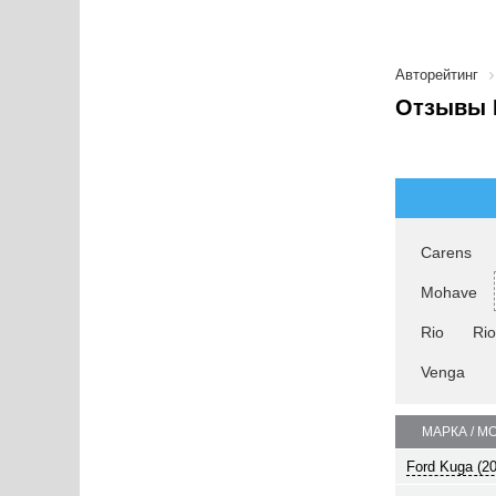
Авторейтинг
Отзывы K
Carens
Mohave
Rio
Ri
Venga
МАРКА / М
Ford Kuga (2