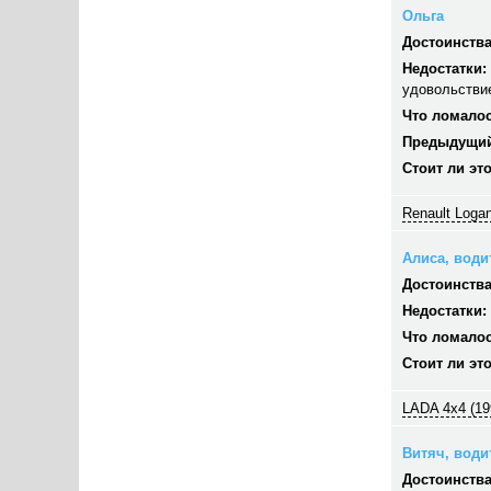
Ольга
Достоинства
Недостатки:
удовольстви
Что ломалос
Предыдущий
Стоит ли эт
Renault Logan
Алиса, водит
Достоинства
Недостатки:
Что ломалос
Стоит ли эт
LADA 4x4 (19
Витяч, водит
Достоинства