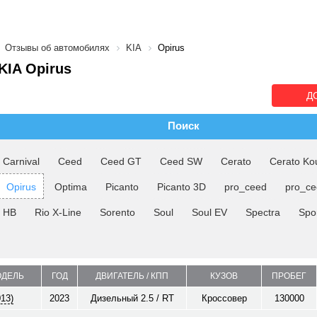
Отзывы об автомобилях
KIA
Opirus
IA Opirus
Д
Поиск
Carnival
Ceed
Ceed GT
Ceed SW
Cerato
Cerato Ko
Opirus
Optima
Picanto
Picanto 3D
pro_ceed
pro_c
o HB
Rio X-Line
Sorento
Soul
Soul EV
Spectra
Spo
ОДЕЛЬ
ГОД
ДВИГАТЕЛЬ / КПП
КУЗОВ
ПРОБЕГ
013)
2023
Дизельный 2.5 / RT
Кроссовер
130000