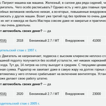
:
Патриот машина как машина. Железный, в салоне два ряда сидений, ч
вигатель. Чего особо расписывать? Однако есть у него два главных пр
обных великанов необычно низкая, а во-вторых, повышенные внедорожн
оискать у других машин. Возит уже третий год без проблем по очень да
 их нет и никогда не было.Мастера совсем даже не зажратые и практичес
 мы очень довольны.
от автомобиль своих денег?
— да
2016)
2018
Бензиновый 2.7 / MT
Внедорожник
41000
ительский стаж с 1997 г.
:
Двигатель не капризничает, подвеска с высоким клиренсом неплохо сг
шиной подолгу получается без особой усталости, нет никаких нареканий
хода. Тут да, 14 литров на сотку выходит в среднем. С текущими ценам
ная сумма. Радиатор не закипает даже в самую жару на долгих горных
автоматика у него отлично срабатывает на включение вентилятора. Уст
тоже делают свою работу штатно.
от автомобиль своих денег?
— да
2016)
2020
Бензиновый 2.7 / MT
Внедорожник
23000
дительский стаж с 2005 г.