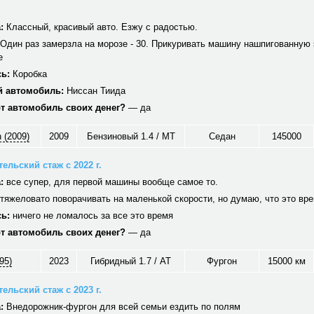
:
Классный, красивый авто. Езжу с радостью.
Один раз замерзла на морозе - 30. Прикуривать машину нашпигованную 
е
ь:
Коробка
 автомобиль:
Ниссан Тиида
от автомобиль своих денег?
— да
 (2009)
2009
Бензиновый 1.4 / MT
Седан
145000
ельский стаж с 2022 г.
:
все супер, для первой машины вообще самое то.
тяжеловато поворачивать на маленькой скорости, но думаю, что это вр
ь:
ничего не ломалось за все это время
от автомобиль своих денег?
— да
95)
2023
Гибридный 1.7 / AT
Фургон
15000 км
ельский стаж с 2023 г.
:
Внедорожник-фургон для всей семьи ездить по полям