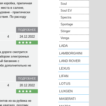
ая коробка, приличная
Soul
 места в салоне,
Soul EV
уровне - практически
ствия. По расходу
Spectra
Sportage
ПОДРОБНЕЕ
Stinger
4
24.12.2022
Venga
LADA
а дороге смотрится
LAMBORGHINI
набором электронных
LAND ROVER
ый багажник с
обо дополнительно не
LEXUS
LIFAN
ПОДРОБНЕЕ
LOTUS
4
20.12.2022
LUXGEN
MASERATI
нтов из-за рубежа не
не хватало, поэтому