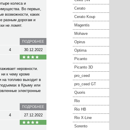
етыре колеса и
Cerato
еимущества. Во первых,
ые возможности, каких
Cerato Koup
же разным дорогам и
Magentis
ки не ломят.
Mohave
ПОДРОБНЕЕ
Opirus
4
30.12.2022
Optima
Picanto
Picanto 3D
лаживает неровности.
 ни к чему кроме
pro_ceed
и на топливо выходит в
pro_ceed GT
 подъемах в Крыму или
ановленные электронные
Quoris
Rio
ПОДРОБНЕЕ
Rio HB
4
27.12.2022
Rio X-Line
Sorento