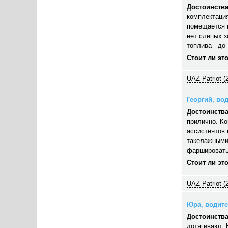
Достоинства
комплектация
помещается п
нет слепых з
топлива - до 
Стоит ли эт
UAZ Patriot (
Георгий, вод
Достоинства
прилично. Ко
ассистентов 
такелажными
фаршировать,
Стоит ли эт
UAZ Patriot (
Юра, водител
Достоинства
дотягивают. 