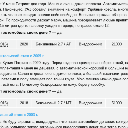
:
У меня Патриот два года. Машина очень даже неплохая. Автоматическ
. Наконец-то, УАЗ обратил внимание на комфорт. Удобные кресла, много
ять человек и сидят вполне себе свободно. Большие зеркала, обзор на 
он. По проходимости держат марку, машина преодолевает любые препят
15 литров где-то на сотку уходит в городе, по трассе около 12.
от автомобиль своих денег?
— да
2016)
2020
Бензиновый 2.7 / AT
Внедорожник
21000
ительский стаж с 2009 г.
:
Купил Патриот в 2020 году. Перед отделан хромированной решеткой, н
мплектация у меня не дешевая, с автоматической коробкой и большим 
водителя. Салон отделан очень даже неплохо, а большой тысячалитров
 петлями в полу вмещает пол тонны груза. Мою машину можно даже ос
 всё есть. По лютому бездорожью не езжу, берегу коробку.
от автомобиль своих денег?
— да
2016)
2018
Бензиновый 2.7 / MT
Внедорожник
51000
ьский стаж с 2003 г.
:
Не буду скрывать, всегда думал что наши автомобили до своих конкуре
Но на большого такого заграничного внедорожника денег мне тогда тупо 