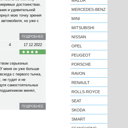
MAZDA
змеримых достоинствах.
MERCEDES-BENZ
ания и удивительной
ернул мою точку зрения
MINI
 автомобиля, но уже с
MITSUBISHI
ПОДРОБНЕЕ
NISSAN
4
17.12.2022
OPEL
PEUGEOT
ством серьезных
PORSCHE
У меня он уже больше
RAVON
всегда с первого тычка,
 не гудит и не
RENAULT
 для самостоятельных
 подшипником менял,
ROLLS-ROYCE
SEAT
ПОДРОБНЕЕ
SKODA
SMART