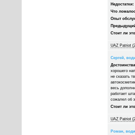
Недостатки:
Что ломалос
Опыт обслу
Предыдущий
Стоит ли эт
UAZ Patriot (
Сергей, води
Достоинства
хорошего нап
не сказать т
автокосметик
весь дополни
работает шта
сожалел об э
Стоит ли эт
UAZ Patriot (
Роман, водит