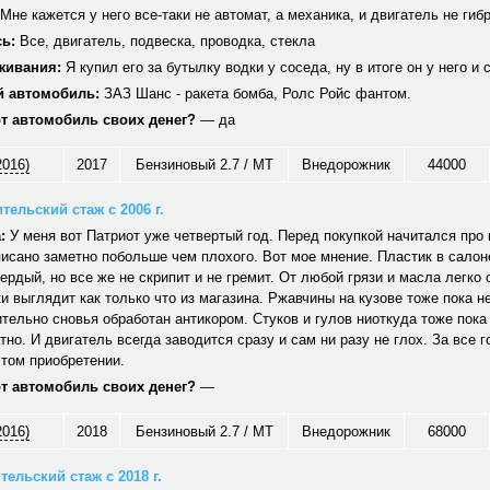
Мне кажется у него все-таки не автомат, а механика, и двигатель не гиб
ь:
Все, двигатель, подвеска, проводка, стекла
живания:
Я купил его за бутылку водки у соседа, ну в итоге он у него и 
 автомобиль:
ЗАЗ Шанс - ракета бомба, Ролс Ройс фантом.
от автомобиль своих денег?
— да
2016)
2017
Бензиновый 2.7 / MT
Внедорожник
44000
тельский стаж с 2006 г.
:
У меня вот Патриот уже четвертый год. Перед покупкой начитался про н
исано заметно побольше чем плохого. Вот мое мнение. Пластик в салон
вердый, но все же не скрипит и не гремит. От любой грязи и масла легко
и выглядит как только что из магазина. Ржавчины на кузове тоже пока не
тельно сновья обработан антикором. Стуков и гулов ниоткуда тоже пока
тно. И двигатель всегда заводится сразу и сам ни разу не глох. За все г
том приобретении.
от автомобиль своих денег?
—
2016)
2018
Бензиновый 2.7 / MT
Внедорожник
68000
ельский стаж с 2018 г.