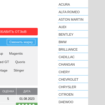
ACURA
ALFA ROMEO
ASTON MARTIN
AUDI
ОБАВИТЬ ОТЗЫВ
BENTLEY
Сменить марку
BMW
BRILLIANCE
up
Magentis
CADILLAC
eed GT
Quoris
CHANGAN
rtage
Stinger
CHERY
CHEVROLET
CHRYSLER
ОЦЕНКА
ДАТА
CITROEN
5
01.08.2023
DAEWOO