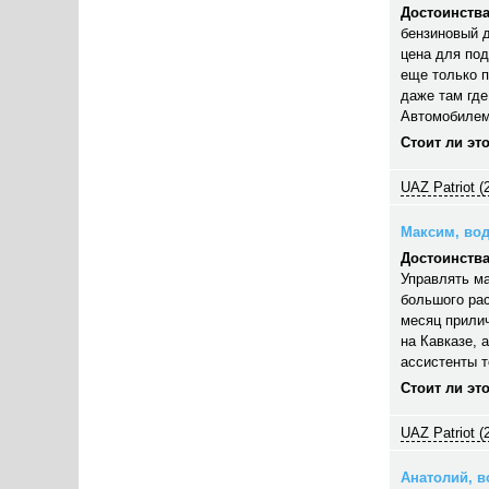
Достоинства
бензиновый д
цена для под
еще только п
даже там где
Автомобилем
Стоит ли эт
UAZ Patriot (
Максим, вод
Достоинства
Управлять ма
большого рас
месяц прилич
на Кавказе, 
ассистенты 
Стоит ли эт
UAZ Patriot (
Анатолий, во