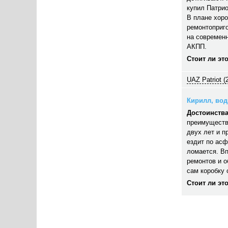
купил Патрио
В плане хор
ремонтоприго
на современн
АКПП.
Стоит ли эт
UAZ Patriot (
Кирилл, води
Достоинства
преимуществ
двух лет и п
ездит по асф
ломается. В
ремонтов и 
сам коробку 
Стоит ли эт