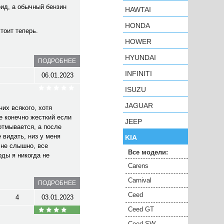
рид, а обычный бензин
HAWTAI
HONDA
стоит теперь.
HOWER
HYUNDAI
ПОДРОБНЕЕ
INFINITI
06.01.2023
ISUZU
JAGUAR
их всякого, хотя
е конечно жесткий если
JEEP
 отмывается, а после
 видать, низ у меня
KIA
 не слышно, все
Все модели:
оды я никогда не
Carens
Carnival
ПОДРОБНЕЕ
Ceed
4
03.01.2023
Ceed GT
Ceed SW