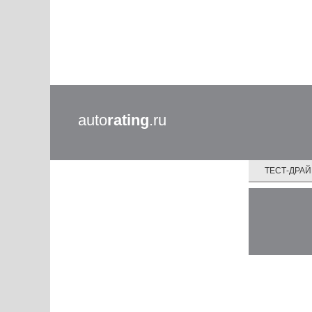
auto
rating
.ru
ТЕСТ-ДРА