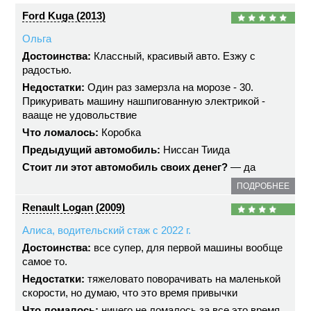
Ford Kuga (2013)
Ольга
Достоинства:
Классный, красивый авто. Езжу с
радостью.
Недостатки:
Один раз замерзла на морозе - 30.
Прикуривать машину нашпигованную электрикой -
вааще не удовольствие
Что ломалось:
Коробка
Предыдущий автомобиль:
Ниссан Тиида
Стоит ли этот автомобиль своих денег?
— да
ПОДРОБНЕЕ
Renault Logan (2009)
Алиса, водительский стаж с 2022 г.
Достоинства:
все супер, для первой машины вообще
самое то.
Недостатки:
тяжеловато поворачивать на маленькой
скорости, но думаю, что это время привычки
Что ломалось:
ничего не ломалось за все это время