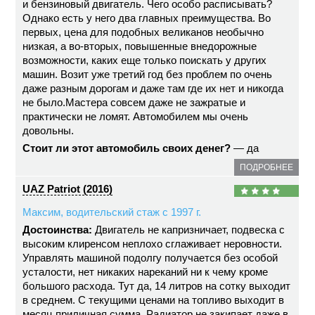
и бензиновый двигатель. Чего особо расписывать?
Однако есть у него два главных преимущества. Во
первых, цена для подобных великанов необычно
низкая, а во-вторых, повышенные внедорожные
возможности, каких еще только поискать у других
машин. Возит уже третий год без проблем по очень
даже разным дорогам и даже там где их нет и никогда
не было.Мастера совсем даже не зажратые и
практически не ломят. Автомобилем мы очень
довольны.
Стоит ли этот автомобиль своих денег?
— да
ПОДРОБНЕЕ
UAZ Patriot (2016)
Максим, водительский стаж с 1997 г.
Достоинства:
Двигатель не капризничает, подвеска с
высоким клиренсом неплохо сглаживает неровности.
Управлять машиной подолгу получается без особой
усталости, нет никаких нареканий ни к чему кроме
большого расхода. Тут да, 14 литров на сотку выходит
в среднем. С текущими ценами на топливо выходит в
месяц приличная сумма. Радиатор не закипает даже в