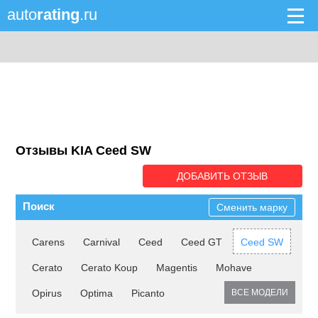
auto
rating
.ru
Отзывы KIA Ceed SW
ДОБАВИТЬ ОТЗЫВ
Поиск
Сменить марку
Carens
Carnival
Ceed
Ceed GT
Ceed SW
Cerato
Cerato Koup
Magentis
Mohave
Opirus
Optima
Picanto
ВСЕ МОДЕЛИ