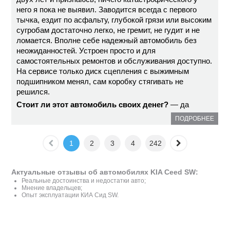
него я пока не выявил. Заводится всегда с первого
тычка, ездит по асфальту, глубокой грязи или высоким
сугробам достаточно легко, не гремит, не гудит и не
ломается. Вполне себе надежный автомобиль без
неожиданностей. Устроен просто и для
самостоятельных ремонтов и обслуживания доступно.
На сервисе только диск сцепления с выжимным
подшипником менял, сам коробку стягивать не
решился.
Стоит ли этот автомобиль своих денег?
— да
ПОДРОБНЕЕ
1
2
3
4
242
Актуальные отзывы об автомобилях KIA Ceed SW:
Реальные достоинства и недостатки авто;
Мнение владельцев;
Опыт эксплуатации КИА Сид SW.