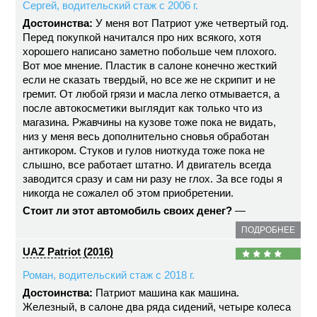
Сергей, водительский стаж с 2006 г.
Достоинства:
У меня вот Патриот уже четвертый год.
Перед покупкой начитался про них всякого, хотя
хорошего написано заметно побольше чем плохого.
Вот мое мнение. Пластик в салоне конечно жесткий
если не сказать твердый, но все же не скрипит и не
гремит. От любой грязи и масла легко отмывается, а
после автокосметики выглядит как только что из
магазина. Ржавчины на кузове тоже пока не видать,
низ у меня весь дополнительно сновья обработан
антикором. Стуков и гулов ниоткуда тоже пока не
слышно, все работает штатно. И двигатель всегда
заводится сразу и сам ни разу не глох. За все годы я
никогда не сожалел об этом приобретении.
Стоит ли этот автомобиль своих денег?
—
ПОДРОБНЕЕ
UAZ Patriot (2016)
Роман, водительский стаж с 2018 г.
Достоинства:
Патриот машина как машина.
Железный, в салоне два ряда сидений, четыре колеса