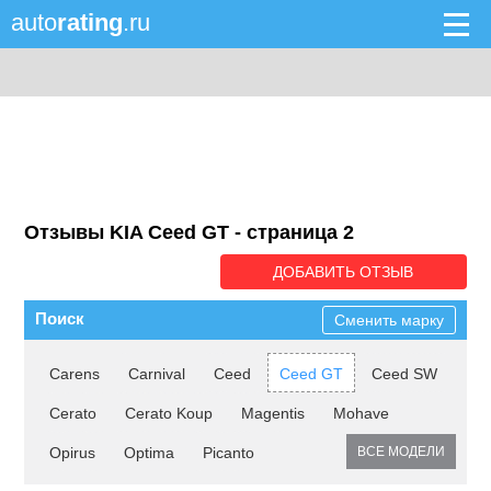
auto
rating
.ru
Отзывы KIA Ceed GT - cтраница 2
ДОБАВИТЬ ОТЗЫВ
Поиск
Сменить марку
Carens
Carnival
Ceed
Ceed GT
Ceed SW
Cerato
Cerato Koup
Magentis
Mohave
Opirus
Optima
Picanto
ВСЕ МОДЕЛИ