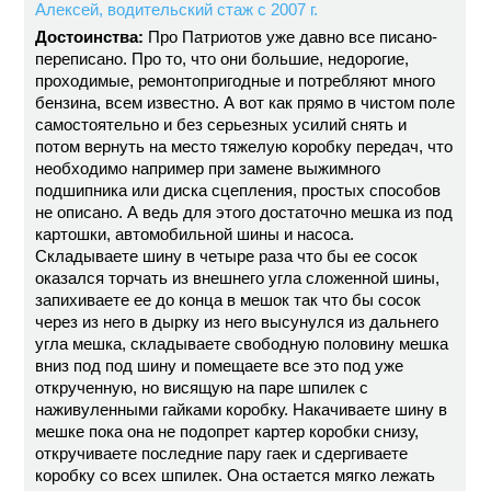
Алексей, водительский стаж с 2007 г.
Достоинства:
Про Патриотов уже давно все писано-
переписано. Про то, что они большие, недорогие,
проходимые, ремонтопригодные и потребляют много
бензина, всем известно. А вот как прямо в чистом поле
самостоятельно и без серьезных усилий снять и
потом вернуть на место тяжелую коробку передач, что
необходимо например при замене выжимного
подшипника или диска сцепления, простых способов
не описано. А ведь для этого достаточно мешка из под
картошки, автомобильной шины и насоса.
Складываете шину в четыре раза что бы ее сосок
оказался торчать из внешнего угла сложенной шины,
запихиваете ее до конца в мешок так что бы сосок
через из него в дырку из него высунулся из дальнего
угла мешка, складываете свободную половину мешка
вниз под под шину и помещаете все это под уже
открученную, но висящую на паре шпилек с
наживуленными гайками коробку. Накачиваете шину в
мешке пока она не подопрет картер коробки снизу,
откручиваете последние пару гаек и сдергиваете
коробку со всех шпилек. Она остается мягко лежать