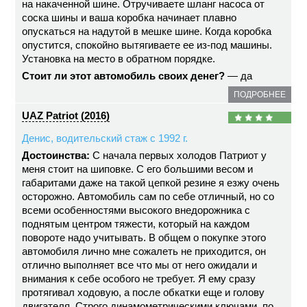
на накаченной шине. Отручиваете шланг насоса от
соска шины и ваша коробка начинает плавно
опускаться на надутой в мешке шине. Когда коробка
опустится, спокойно вытягиваете ее из-под машины.
Установка на место в обратном порядке.
Стоит ли этот автомобиль своих денег?
— да
ПОДРОБНЕЕ
UAZ Patriot (2016)
Денис, водительский стаж с 1992 г.
Достоинства:
С начала первых холодов Патриот у
меня стоит на шиповке. С его большими весом и
габаритами даже на такой цепкой резине я езжу очень
осторожно. Автомобиль сам по себе отличный, но со
всеми особенностями высокого внедорожника с
поднятым центром тяжести, который на каждом
повороте надо учитывать. В общем о покупке этого
автомобиля лично мне сожалеть не приходится, он
отлично выполняет все что мы от него ожидали и
внимания к себе особого не требует. Я ему сразу
протягивал ходовую, а после обкатки еще и голову
двигателя. Строго динамометрическими ключами, по