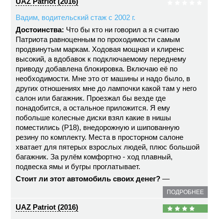
UAZ Patriot (2016)
Вадим, водительский стаж с 2002 г.
Достоинства:
Что бы кто ни говорил а я считаю
Патриота равноценным по проходимости самым
продвинутым маркам. Ходовая мощная и клиренс
высокий, а вдобавок к подключаемому переднему
приводу добавлена блокировка. Включаю её по
необходимости. Мне это от машины и надо было, в
других отношениях мне до лампочки какой там у него
салон или багажник. Проезжал бы везде где
понадобится, а остальное приложится. Я ему
побольше колесные диски взял какие в нишы
поместились (Р18), внедорожную и шипованную
резину по комплекту. Места в просторном салоне
хватает для пятерых взрослых людей, плюс большой
багажник. За рулём комфортно - ход плавный,
подвеска ямы и бугры проглатывает.
Стоит ли этот автомобиль своих денег?
—
ПОДРОБНЕЕ
UAZ Patriot (2016)