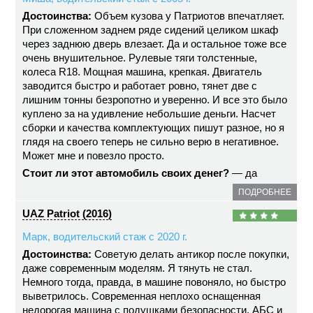
Достоинства:
Объем кузова у Патриотов впечатляет.
При сложенном заднем ряде сидений целиком шкаф
через заднюю дверь влезает. Да и остальное тоже все
очень внушительное. Рулевые тяги толстенные,
колеса R18. Мощная машина, крепкая. Двигатель
заводится быстро и работает ровно, тянет две с
лишним тонны безропотно и уверенно. И все это было
куплено за на удивление небольшие деньги. Насчет
сборки и качества комплектующих пишут разное, но я
глядя на своего теперь не сильно верю в негативное.
Может мне и повезло просто.
Стоит ли этот автомобиль своих денег?
— да
ПОДРОБНЕЕ
UAZ Patriot (2016)
Марк, водительский стаж с 2020 г.
Достоинства:
Советую делать антикор после покупки,
даже современным моделям. Я тянуть не стал.
Немного тогда, правда, в машине повоняло, но быстро
выветрилось. Современная неплохо оснащенная
недорогая машина с подушками безопасности, АБС и