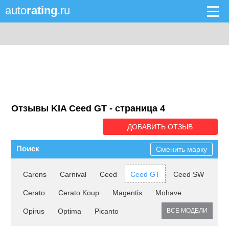
auto
rating
.ru
Отзывы KIA Ceed GT - cтраница 4
ДОБАВИТЬ ОТЗЫВ
Поиск
Сменить марку
Carens
Carnival
Ceed
Ceed GT
Ceed SW
Cerato
Cerato Koup
Magentis
Mohave
Opirus
Optima
Picanto
ВСЕ МОДЕЛИ