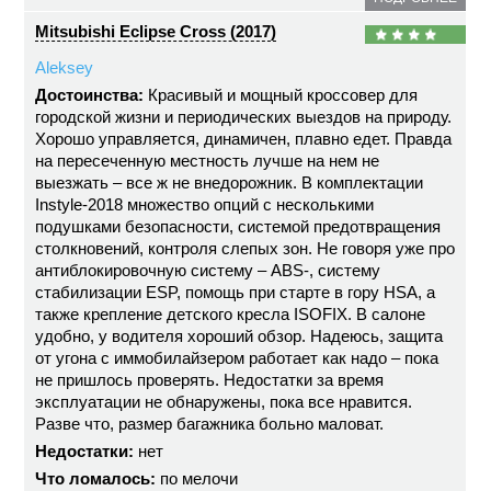
Mitsubishi Eclipse Cross (2017)
Aleksey
Достоинства:
Красивый и мощный кроссовер для
городской жизни и периодических выездов на природу.
Хорошо управляется, динамичен, плавно едет. Правда
на пересеченную местность лучше на нем не
выезжать – все ж не внедорожник. В комплектации
Instyle-2018 множество опций с несколькими
подушками безопасности, системой предотвращения
столкновений, контроля слепых зон. Не говоря уже про
антиблокировочную систему – ABS-, систему
стабилизации ESP, помощь при старте в гору HSA, а
также крепление детского кресла ISOFIX. В салоне
удобно, у водителя хороший обзор. Надеюсь, защита
от угона с иммобилайзером работает как надо – пока
не пришлось проверять. Недостатки за время
эксплуатации не обнаружены, пока все нравится.
Разве что, размер багажника больно маловат.
Недостатки:
нет
Что ломалось:
по мелочи