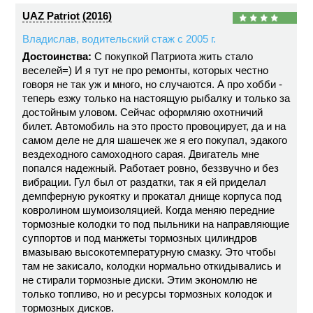
UAZ Patriot (2016)
Владислав, водительский стаж с 2005 г.
Достоинства:
С покупкой Патриота жить стало
веселей=) И я тут не про ремонты, которых честно
говоря не так уж и много, но случаются. А про хобби -
теперь езжу только на настоящую рыбалку и только за
достойным уловом. Сейчас оформляю охотничий
билет. Автомобиль на это просто провоцирует, да и на
самом деле не для шашечек же я его покупал, эдакого
вездеходного самоходного сарая. Двигатель мне
попался надежный. Работает ровно, беззвучно и без
вибрации. Гул был от раздатки, так я ей приделал
демпферную рукоятку и прокатал днище корпуса под
ковролином шумоизоляцией. Когда меняю передние
тормозные колодки то под пыльники на направляющие
суппортов и под манжеты тормозных цилиндров
вмазываю высокотемпературную смазку. Это чтобы
там не закисало, колодки нормально откидывались и
не стирали тормозные диски. Этим экономлю не
только топливо, но и ресурсы тормозных колодок и
тормозных дисков.