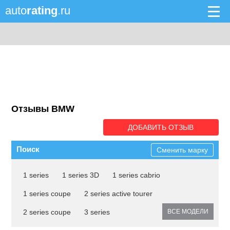
auto
rating
.ru
Отзывы BMW
ДОБАВИТЬ ОТЗЫВ
Поиск
Сменить марку
1 series
1 series 3D
1 series cabrio
1 series coupe
2 series active tourer
2 series coupe
3 series
ВСЕ МОДЕЛИ