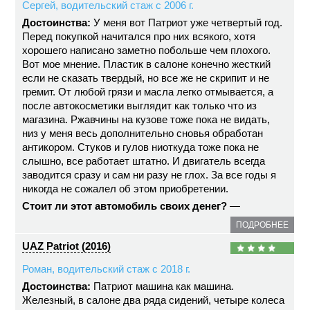
Сергей, водительский стаж с 2006 г.
Достоинства:
У меня вот Патриот уже четвертый год.
Перед покупкой начитался про них всякого, хотя
хорошего написано заметно побольше чем плохого.
Вот мое мнение. Пластик в салоне конечно жесткий
если не сказать твердый, но все же не скрипит и не
гремит. От любой грязи и масла легко отмывается, а
после автокосметики выглядит как только что из
магазина. Ржавчины на кузове тоже пока не видать,
низ у меня весь дополнительно сновья обработан
антикором. Стуков и гулов ниоткуда тоже пока не
слышно, все работает штатно. И двигатель всегда
заводится сразу и сам ни разу не глох. За все годы я
никогда не сожалел об этом приобретении.
Стоит ли этот автомобиль своих денег?
—
ПОДРОБНЕЕ
UAZ Patriot (2016)
Роман, водительский стаж с 2018 г.
Достоинства:
Патриот машина как машина.
Железный, в салоне два ряда сидений, четыре колеса