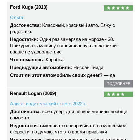
Ford Kuga (2013)
Ольга
Достоинства:
Классный, красивый авто. Езжу с
радостью.
Недостатки:
Один раз замерзла на морозе - 30.
Прикуривать машину нашпигованную электрикой -
вааще не удовольствие
Что ломалось:
Коробка
Предыдущий автомобиль:
Ниссан Тиида
Стоит ли этот автомобиль своих денег?
— да
ПОДРОБНЕЕ
Renault Logan (2009)
Алиса, водительский стаж с 2022 г.
Достоинства:
все супер, для первой машины вообще
самое то.
Недостатки:
тяжеловато поворачивать на маленькой
скорости, но думаю, что это время привычки
Что ломалось:
ничего не ломалось за все это время