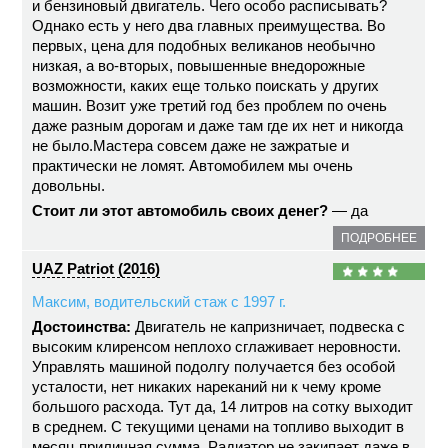
и бензиновый двигатель. Чего особо расписывать?
Однако есть у него два главных преимущества. Во
первых, цена для подобных великанов необычно
низкая, а во-вторых, повышенные внедорожные
возможности, каких еще только поискать у других
машин. Возит уже третий год без проблем по очень
даже разным дорогам и даже там где их нет и никогда
не было.Мастера совсем даже не зажратые и
практически не ломят. Автомобилем мы очень
довольны.
Стоит ли этот автомобиль своих денег?
— да
ПОДРОБНЕЕ
UAZ Patriot (2016)
Максим, водительский стаж с 1997 г.
Достоинства:
Двигатель не капризничает, подвеска с
высоким клиренсом неплохо сглаживает неровности.
Управлять машиной подолгу получается без особой
усталости, нет никаких нареканий ни к чему кроме
большого расхода. Тут да, 14 литров на сотку выходит
в среднем. С текущими ценами на топливо выходит в
месяц приличная сумма. Радиатор не закипает даже в