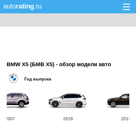
auto
rating
.ru
BMW X5 (БМВ X5) - обзор модели авто
Год выпуска
2007
2018
2013