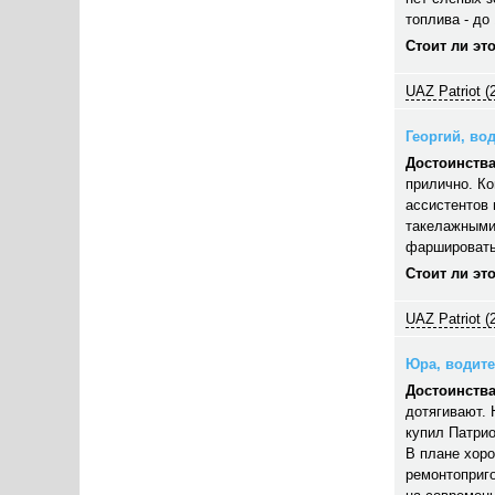
топлива - до 
Стоит ли эт
UAZ Patriot (
Георгий, вод
Достоинства
прилично. Ко
ассистентов 
такелажными
фаршировать,
Стоит ли эт
UAZ Patriot (
Юра, водител
Достоинства
дотягивают. 
купил Патрио
В плане хор
ремонтоприго