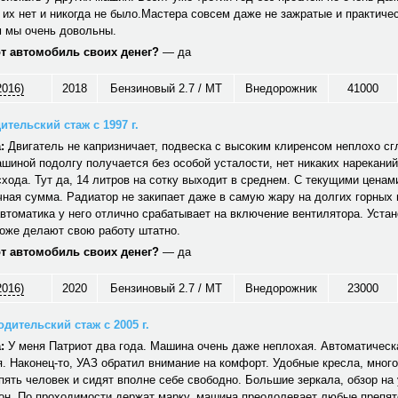
 их нет и никогда не было.Мастера совсем даже не зажратые и практичес
 мы очень довольны.
от автомобиль своих денег?
— да
2016)
2018
Бензиновый 2.7 / MT
Внедорожник
41000
ительский стаж с 1997 г.
:
Двигатель не капризничает, подвеска с высоким клиренсом неплохо сг
шиной подолгу получается без особой усталости, нет никаких нареканий
хода. Тут да, 14 литров на сотку выходит в среднем. С текущими ценам
ная сумма. Радиатор не закипает даже в самую жару на долгих горных
автоматика у него отлично срабатывает на включение вентилятора. Уст
тоже делают свою работу штатно.
от автомобиль своих денег?
— да
2016)
2020
Бензиновый 2.7 / MT
Внедорожник
23000
дительский стаж с 2005 г.
:
У меня Патриот два года. Машина очень даже неплохая. Автоматическ
. Наконец-то, УАЗ обратил внимание на комфорт. Удобные кресла, много
ять человек и сидят вполне себе свободно. Большие зеркала, обзор на 
он. По проходимости держат марку, машина преодолевает любые препят