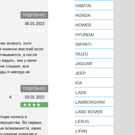
HAWTAI
ПОДРОБНЕЕ
HONDA
06.01.2023
HOWER
HYUNDAI
их всякого, хотя
INFINITI
е конечно жесткий если
ISUZU
 отмывается, а после
 видать, низ у меня
JAGUAR
 не слышно, все
оды я никогда не
JEEP
KIA
ПОДРОБНЕЕ
LADA
4
03.01.2023
LAMBORGHINI
LAND ROVER
етыре колеса и
LEXUS
еимущества. Во первых,
ые возможности, каких
LIFAN
же разным дорогам и