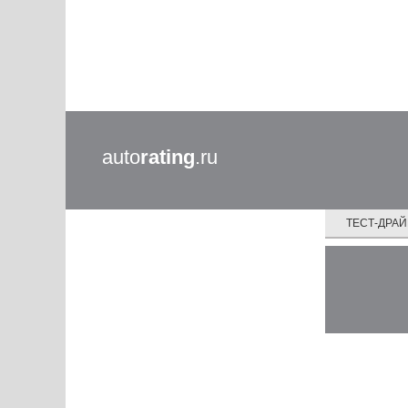
auto
rating
.ru
ТЕСТ-ДРА