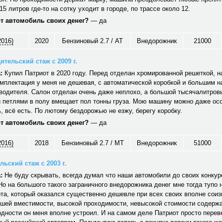
15 литров где-то на сотку уходит в городе, по трассе около 12.
от автомобиль своих денег?
— да
2016)
2020
Бензиновый 2.7 / AT
Внедорожник
21000
ительский стаж с 2009 г.
:
Купил Патриот в 2020 году. Перед отделан хромированной решеткой, н
мплектация у меня не дешевая, с автоматической коробкой и большим 
водителя. Салон отделан очень даже неплохо, а большой тысячалитров
 петлями в полу вмещает пол тонны груза. Мою машину можно даже ос
 всё есть. По лютому бездорожью не езжу, берегу коробку.
от автомобиль своих денег?
— да
2016)
2018
Бензиновый 2.7 / MT
Внедорожник
51000
ьский стаж с 2003 г.
:
Не буду скрывать, всегда думал что наши автомобили до своих конкуре
Но на большого такого заграничного внедорожника денег мне тогда тупо 
та, который оказался существенно дешевле при всех своих вполне сои
ошей вместимости, высокой проходимости, невысокой стоимости содерж
дности он меня вполне устроил. И на самом деле Патриот просто перев