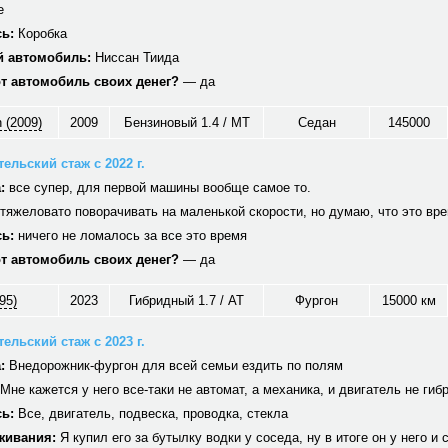
е
ь:
Коробка
 автомобиль:
Ниссан Тиида
от автомобиль своих денег?
— да
 (2009)
2009
Бензиновый 1.4 / MT
Седан
145000
ельский стаж с 2022 г.
:
все супер, для первой машины вообще самое то.
тяжеловато поворачивать на маленькой скорости, но думаю, что это вр
ь:
ничего не ломалось за все это время
от автомобиль своих денег?
— да
95)
2023
Гибридный 1.7 / AT
Фургон
15000 км
ельский стаж с 2023 г.
:
Внедорожник-фургон для всей семьи ездить по полям
Мне кажется у него все-таки не автомат, а механика, и двигатель не гиб
ь:
Все, двигатель, подвеска, проводка, стекла
живания:
Я купил его за бутылку водки у соседа, ну в итоге он у него и 