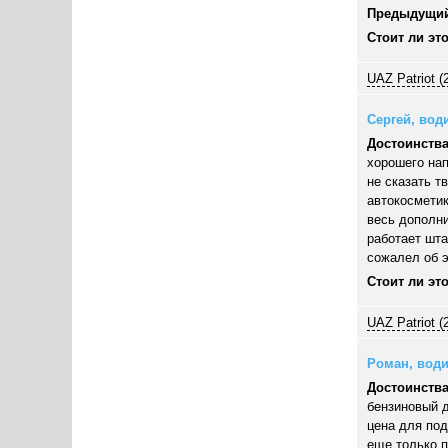
Предыдущий
Стоит ли эт
UAZ Patriot (
Сергей, води
Достоинства
хорошего нап
не сказать т
автокосметик
весь дополни
работает шта
сожалел об э
Стоит ли эт
UAZ Patriot (
Роман, водит
Достоинства
бензиновый д
цена для под
еще только п