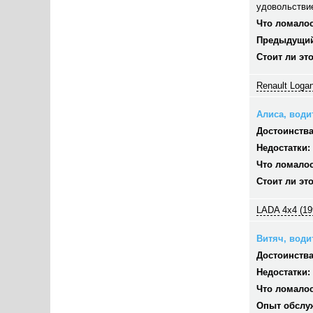
удовольстви
Что ломалос
Предыдущий
Стоит ли эт
Renault Logan
Алиса, водит
Достоинства
Недостатки:
Что ломалос
Стоит ли эт
LADA 4x4 (19
Витяч, водит
Достоинства
Недостатки:
Что ломалос
Опыт обслу