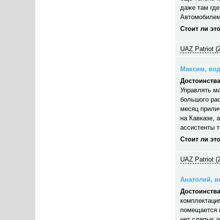
даже там где
Автомобилем
Стоит ли эт
UAZ Patriot (
Максим, вод
Достоинства
Управлять ма
большого рас
месяц прилич
на Кавказе, 
ассистенты 
Стоит ли эт
UAZ Patriot (
Анатолий, во
Достоинства
комплектация
помещается п
нет слепых з