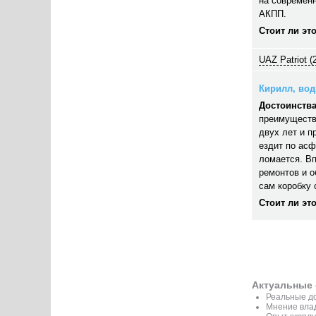
на современн
АКПП.
Стоит ли эт
UAZ Patriot (
Кирилл, води
Достоинства
преимуществ
двух лет и п
ездит по асф
ломается. В
ремонтов и 
сам коробку 
Стоит ли эт
Актуальные 
Реальные до
Мнение вла