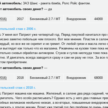
 автомобиль:
ЗАЗ Шанс - ракета бомба, Ролс Ройс фантом.
от автомобиль своих денег?
— да
2016)
2017
Бензиновый 2.7 / MT
Внедорожник
44000
тельский стаж с 2006 г.
:
У меня вот Патриот уже четвертый год. Перед покупкой начитался про н
исано заметно побольше чем плохого. Вот мое мнение. Пластик в салон
вердый, но все же не скрипит и не гремит. От любой грязи и масла легко
и выглядит как только что из магазина. Ржавчины на кузове тоже пока не
тельно сновья обработан антикором. Стуков и гулов ниоткуда тоже пока
тно. И двигатель всегда заводится сразу и сам ни разу не глох. За все г
том приобретении.
от автомобиль своих денег?
—
2016)
2018
Бензиновый 2.7 / MT
Внедорожник
68000
ельский стаж с 2018 г.
:
Патриот машина как машина. Железный, в салоне два ряда сидений, ч
вигатель. Чего особо расписывать? Однако есть у него два главных пр
обных великанов необычно низкая, а во-вторых, повышенные внедорожн
оискать у других машин. Возит уже третий год без проблем по очень да