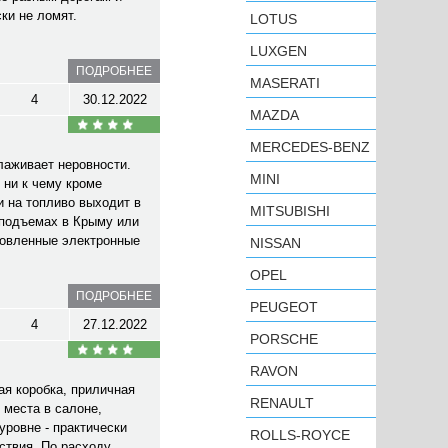
ки не ломят.
LOTUS
LUXGEN
ПОДРОБНЕЕ
MASERATI
4
30.12.2022
MAZDA
MERCEDES-BENZ
лаживает неровности.
MINI
 ни к чему кроме
и на топливо выходит в
MITSUBISHI
 подъемах в Крыму или
ановленные электронные
NISSAN
OPEL
ПОДРОБНЕЕ
PEUGEOT
4
27.12.2022
PORSCHE
RAVON
ая коробка, приличная
RENAULT
 места в салоне,
уровне - практически
ROLLS-ROYCE
ствия. По расходу