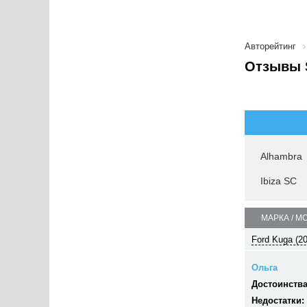
Авторейтинг
Отзывы 
Alhambra
Ibiza SC
МАРКА / М
Ford Kuga (2
Ольга
Достоинства
Недостатки: