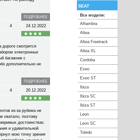
SEAT
Все модели:
ПОДРОБНЕЕ
Alhambra
4
24.12.2022
Altea
Altea Freetrack
а дороге смотрится
Altea XL
набором электронных
ый багажник с
Cordoba
обо дополнительно не
Exeo
Exeo ST
ПОДРОБНЕЕ
Ibiza
4
20.12.2022
Ibiza SC
Ibiza ST
нтов из-за рубежа не
Leon
не хватало, поэтому
змеримых достоинствах.
Leon SC
ания и удивительной
Toledo
ернул мою точку зрения