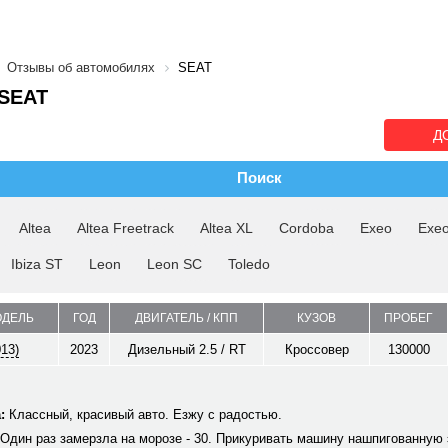
Отзывы об автомобилях
SEAT
SEAT
Д
Поиск
Altea
Altea Freetrack
Altea XL
Cordoba
Exeo
Exe
Ibiza ST
Leon
Leon SC
Toledo
ОДЕЛЬ
ГОД
ДВИГАТЕЛЬ / КПП
КУЗОВ
ПРОБЕГ
013)
2023
Дизельный 2.5 / RT
Кроссовер
130000
:
Классный, красивый авто. Езжу с радостью.
Один раз замерзла на морозе - 30. Прикуривать машину нашпигованную 