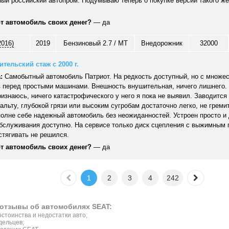
ый российский автопром. Подумываю теперь о покупке версии такого же
от автомобиль своих денег?
— да
2016)
2019
Бензиновый 2.7 / MT
Внедорожник
32000
тельский стаж с 2000 г.
:
Самобытный автомобиль Патриот. На редкость доступный, но с множе
 перед простыми машинами. Внешность внушительная, ничего лишнего. 
ризнаюсь, ничего катастрофического у него я пока не выявил. Заводится 
альту, глубокой грязи или высоким сугробам достаточно легко, не гремит,
полне себе надежный автомобиль без неожиданностей. Устроен просто и
обслуживания доступно. На сервисе только диск сцепления с выжимным
стягивать не решился.
от автомобиль своих денег?
— да
1
2
3
4
242
отзывы об автомобилях SEAT:
стоинства и недостатки авто;
дельцев;