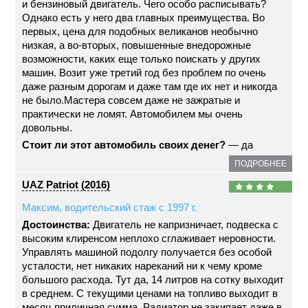
и бензиновый двигатель. Чего особо расписывать?
Однако есть у него два главных преимущества. Во
первых, цена для подобных великанов необычно
низкая, а во-вторых, повышенные внедорожные
возможности, каких еще только поискать у других
машин. Возит уже третий год без проблем по очень
даже разным дорогам и даже там где их нет и никогда
не было.Мастера совсем даже не зажратые и
практически не ломят. Автомобилем мы очень
довольны.
Стоит ли этот автомобиль своих денег?
— да
ПОДРОБНЕЕ
UAZ Patriot (2016)
Максим, водительский стаж с 1997 г.
Достоинства:
Двигатель не капризничает, подвеска с
высоким клиренсом неплохо сглаживает неровности.
Управлять машиной подолгу получается без особой
усталости, нет никаких нареканий ни к чему кроме
большого расхода. Тут да, 14 литров на сотку выходит
в среднем. С текущими ценами на топливо выходит в
месяц приличная сумма. Радиатор не закипает даже в