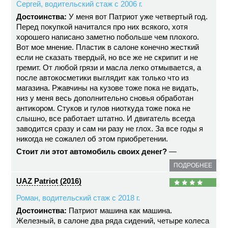
Сергей, водительский стаж с 2006 г.
Достоинства:
У меня вот Патриот уже четвертый год.
Перед покупкой начитался про них всякого, хотя
хорошего написано заметно побольше чем плохого.
Вот мое мнение. Пластик в салоне конечно жесткий
если не сказать твердый, но все же не скрипит и не
гремит. От любой грязи и масла легко отмывается, а
после автокосметики выглядит как только что из
магазина. Ржавчины на кузове тоже пока не видать,
низ у меня весь дополнительно сновья обработан
антикором. Стуков и гулов ниоткуда тоже пока не
слышно, все работает штатно. И двигатель всегда
заводится сразу и сам ни разу не глох. За все годы я
никогда не сожалел об этом приобретении.
Стоит ли этот автомобиль своих денег?
—
ПОДРОБНЕЕ
UAZ Patriot (2016)
Роман, водительский стаж с 2018 г.
Достоинства:
Патриот машина как машина.
Железный, в салоне два ряда сидений, четыре колеса