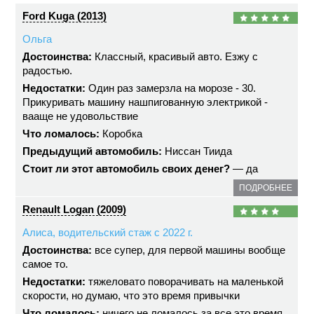
Ford Kuga (2013)
Ольга
Достоинства:
Классный, красивый авто. Езжу с
радостью.
Недостатки:
Один раз замерзла на морозе - 30.
Прикуривать машину нашпигованную электрикой -
вааще не удовольствие
Что ломалось:
Коробка
Предыдущий автомобиль:
Ниссан Тиида
Стоит ли этот автомобиль своих денег?
— да
ПОДРОБНЕЕ
Renault Logan (2009)
Алиса, водительский стаж с 2022 г.
Достоинства:
все супер, для первой машины вообще
самое то.
Недостатки:
тяжеловато поворачивать на маленькой
скорости, но думаю, что это время привычки
Что ломалось:
ничего не ломалось за все это время