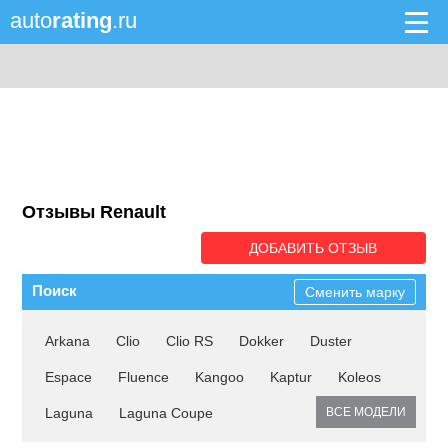
auto
rating
.ru
Отзывы Renault
ДОБАВИТЬ ОТЗЫВ
Поиск
Сменить марку
Arkana
Clio
Clio RS
Dokker
Duster
Espace
Fluence
Kangoo
Kaptur
Koleos
Laguna
Laguna Coupe
ВСЕ МОДЕЛИ