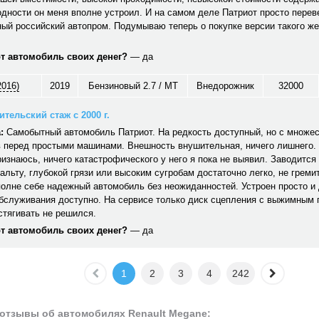
дности он меня вполне устроил. И на самом деле Патриот просто перев
ый российский автопром. Подумываю теперь о покупке версии такого же
от автомобиль своих денег?
— да
2016)
2019
Бензиновый 2.7 / MT
Внедорожник
32000
тельский стаж с 2000 г.
:
Самобытный автомобиль Патриот. На редкость доступный, но с множе
 перед простыми машинами. Внешность внушительная, ничего лишнего. 
ризнаюсь, ничего катастрофического у него я пока не выявил. Заводится 
альту, глубокой грязи или высоким сугробам достаточно легко, не гремит,
полне себе надежный автомобиль без неожиданностей. Устроен просто и
обслуживания доступно. На сервисе только диск сцепления с выжимным
стягивать не решился.
от автомобиль своих денег?
— да
1
2
3
4
242
отзывы об автомобилях Renault Megane: