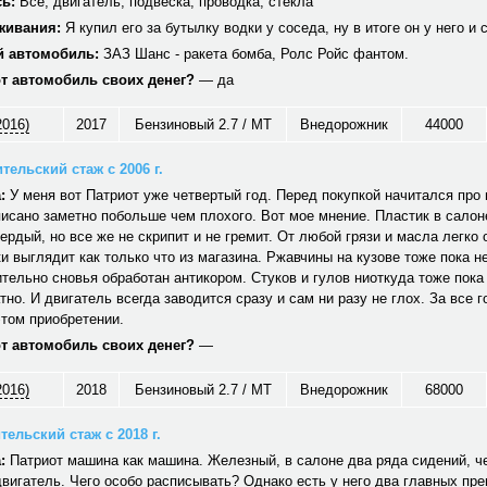
ь:
Все, двигатель, подвеска, проводка, стекла
живания:
Я купил его за бутылку водки у соседа, ну в итоге он у него и 
 автомобиль:
ЗАЗ Шанс - ракета бомба, Ролс Ройс фантом.
от автомобиль своих денег?
— да
2016)
2017
Бензиновый 2.7 / MT
Внедорожник
44000
тельский стаж с 2006 г.
:
У меня вот Патриот уже четвертый год. Перед покупкой начитался про н
исано заметно побольше чем плохого. Вот мое мнение. Пластик в салон
вердый, но все же не скрипит и не гремит. От любой грязи и масла легко
и выглядит как только что из магазина. Ржавчины на кузове тоже пока не
тельно сновья обработан антикором. Стуков и гулов ниоткуда тоже пока
тно. И двигатель всегда заводится сразу и сам ни разу не глох. За все г
том приобретении.
от автомобиль своих денег?
—
2016)
2018
Бензиновый 2.7 / MT
Внедорожник
68000
ельский стаж с 2018 г.
:
Патриот машина как машина. Железный, в салоне два ряда сидений, ч
вигатель. Чего особо расписывать? Однако есть у него два главных пр