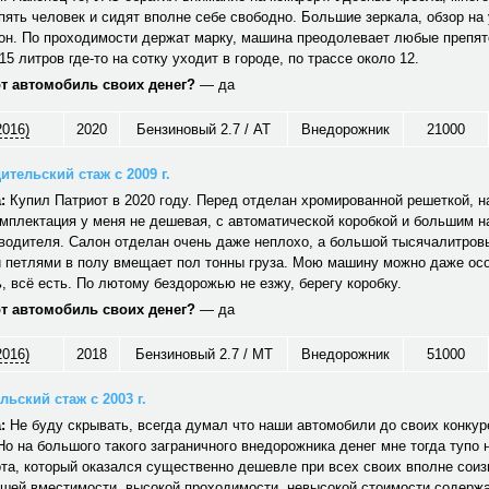
ять человек и сидят вполне себе свободно. Большие зеркала, обзор на 
он. По проходимости держат марку, машина преодолевает любые препят
15 литров где-то на сотку уходит в городе, по трассе около 12.
от автомобиль своих денег?
— да
2016)
2020
Бензиновый 2.7 / AT
Внедорожник
21000
ительский стаж с 2009 г.
:
Купил Патриот в 2020 году. Перед отделан хромированной решеткой, н
мплектация у меня не дешевая, с автоматической коробкой и большим 
водителя. Салон отделан очень даже неплохо, а большой тысячалитров
 петлями в полу вмещает пол тонны груза. Мою машину можно даже ос
 всё есть. По лютому бездорожью не езжу, берегу коробку.
от автомобиль своих денег?
— да
2016)
2018
Бензиновый 2.7 / MT
Внедорожник
51000
ьский стаж с 2003 г.
:
Не буду скрывать, всегда думал что наши автомобили до своих конкуре
Но на большого такого заграничного внедорожника денег мне тогда тупо 
та, который оказался существенно дешевле при всех своих вполне сои
ошей вместимости, высокой проходимости, невысокой стоимости содерж