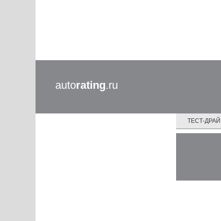
auto
rating
.ru
ТЕСТ-ДРА