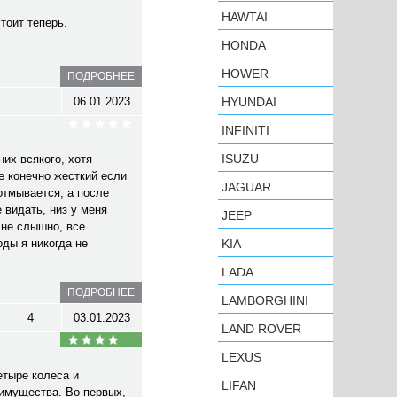
HAWTAI
стоит теперь.
HONDA
HOWER
ПОДРОБНЕЕ
06.01.2023
HYUNDAI
INFINITI
ISUZU
их всякого, хотя
е конечно жесткий если
JAGUAR
 отмывается, а после
 видать, низ у меня
JEEP
 не слышно, все
оды я никогда не
KIA
LADA
ПОДРОБНЕЕ
LAMBORGHINI
4
03.01.2023
LAND ROVER
LEXUS
етыре колеса и
LIFAN
еимущества. Во первых,