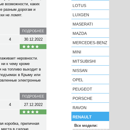
ые возможности, каких
LOTUS
же разным дорогам и
LUXGEN
ки не ломят.
MASERATI
ПОДРОБНЕЕ
MAZDA
4
30.12.2022
MERCEDES-BENZ
MINI
лаживает неровности.
MITSUBISHI
 ни к чему кроме
и на топливо выходит в
NISSAN
 подъемах в Крыму или
OPEL
ановленные электронные
PEUGEOT
ПОДРОБНЕЕ
PORSCHE
4
27.12.2022
RAVON
RENAULT
ая коробка, приличная
Все модели:
 места в салоне,