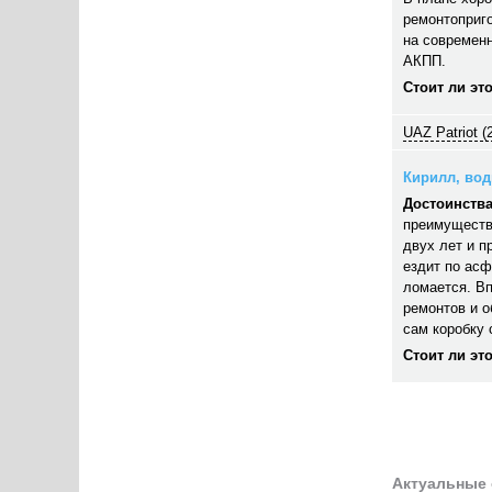
ремонтоприго
на современн
АКПП.
Стоит ли эт
UAZ Patriot (
Кирилл, води
Достоинства
преимуществ
двух лет и п
ездит по асф
ломается. В
ремонтов и 
сам коробку 
Стоит ли эт
Актуальные 