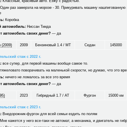
:
Классный, красивый авто. Езжу с радостью.
Один раз замерзла на морозе - 30. Прикуривать машину нашпигованную 
е
ь:
Коробка
 автомобиль:
Ниссан Тиида
от автомобиль своих денег?
— да
 (2009)
2009
Бензиновый 1.4 / MT
Седан
145000
ельский стаж с 2022 г.
:
все супер, для первой машины вообще самое то.
тяжеловато поворачивать на маленькой скорости, но думаю, что это вр
ь:
ничего не ломалось за все это время
от автомобиль своих денег?
— да
95)
2023
Гибридный 1.7 / AT
Фургон
15000 км
ельский стаж с 2023 г.
:
Внедорожник-фургон для всей семьи ездить по полям
Мне кажется у него все-таки не автомат, а механика, и двигатель не гиб