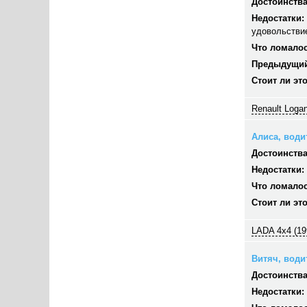
Достоинства
Недостатки:
удовольстви
Что ломалос
Предыдущий
Стоит ли эт
Renault Logan
Алиса, водит
Достоинства
Недостатки:
Что ломалос
Стоит ли эт
LADA 4x4 (19
Витяч, водит
Достоинства
Недостатки: