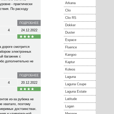
Arkana
уровне - практически
ствия. По расходу
Clio
Clio RS
ПОДРОБНЕЕ
Dokker
4
24.12.2022
Duster
Espace
а дороге смотрится
Fluence
набором электронных
Kangoo
ый багажник с
обо дополнительно не
Kaptur
Koleos
ПОДРОБНЕЕ
Laguna
4
20.12.2022
Laguna Coupe
Laguna Estate
Latitude
нтов из-за рубежа не
не хватало, поэтому
Logan
змеримых достоинствах.
ания и удивительной
Megane