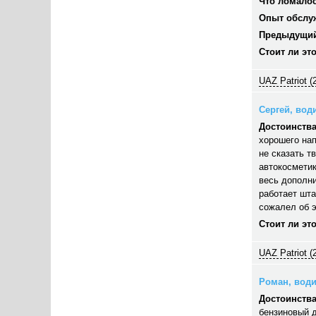
Что ломалос
Опыт обслу
Предыдущий
Стоит ли эт
UAZ Patriot (
Сергей, води
Достоинства
хорошего нап
не сказать т
автокосметик
весь дополни
работает шта
сожалел об э
Стоит ли эт
UAZ Patriot (
Роман, водит
Достоинства
бензиновый д