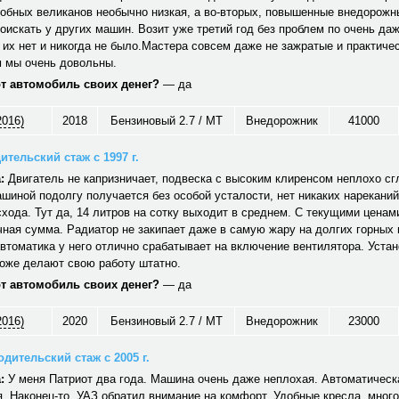
обных великанов необычно низкая, а во-вторых, повышенные внедорожн
оискать у других машин. Возит уже третий год без проблем по очень да
 их нет и никогда не было.Мастера совсем даже не зажратые и практичес
 мы очень довольны.
от автомобиль своих денег?
— да
2016)
2018
Бензиновый 2.7 / MT
Внедорожник
41000
ительский стаж с 1997 г.
:
Двигатель не капризничает, подвеска с высоким клиренсом неплохо сг
шиной подолгу получается без особой усталости, нет никаких нареканий
хода. Тут да, 14 литров на сотку выходит в среднем. С текущими ценам
ная сумма. Радиатор не закипает даже в самую жару на долгих горных
автоматика у него отлично срабатывает на включение вентилятора. Уст
тоже делают свою работу штатно.
от автомобиль своих денег?
— да
2016)
2020
Бензиновый 2.7 / MT
Внедорожник
23000
дительский стаж с 2005 г.
:
У меня Патриот два года. Машина очень даже неплохая. Автоматическ
. Наконец-то, УАЗ обратил внимание на комфорт. Удобные кресла, много