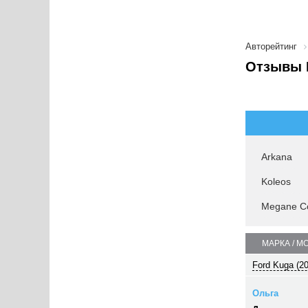
Авторейтинг
Отзывы 
Arkana
Koleos
Megane C
МАРКА / М
Ford Kuga (2
Ольга