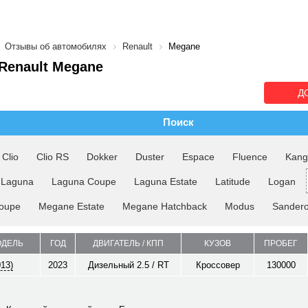
Отзывы об автомобилях
Renault
Megane
Renault Megane
Д
Поиск
Clio
Clio RS
Dokker
Duster
Espace
Fluence
Kang
Laguna
Laguna Coupe
Laguna Estate
Latitude
Logan
oupe
Megane Estate
Megane Hatchback
Modus
Sander
ОДЕЛЬ
ГОД
ДВИГАТЕЛЬ / КПП
КУЗОВ
ПРОБЕГ
013)
2023
Дизельный 2.5 / RT
Кроссовер
130000