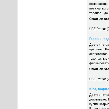
помещается п
нет слепых з
топлива - до 
Стоит ли эт
UAZ Patriot (
Георгий, вод
Достоинства
прилично. Ко
ассистентов 
такелажными
фаршировать,
Стоит ли эт
UAZ Patriot (
Юра, водител
Достоинства
дотягивают. 
купил Патрио
В плане хор