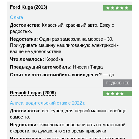
Ford Kuga (2013)
Ольга
Достоинства:
Классный, красивый авто. Езжу с
радостью.
Недостатки:
Один раз замерзла на морозе - 30.
Прикуривать машину нашпигованную электрикой -
вааще не удовольствие
Что ломалось:
Коробка
Предыдущий автомобиль:
Ниссан Тиида
Стоит ли этот автомобиль своих денег?
— да
ПОДРОБНЕЕ
Renault Logan (2009)
Алиса, водительский стаж с 2022 г.
Достоинства:
все супер, для первой машины вообще
самое то.
Недостатки:
тяжеловато поворачивать на маленькой
скорости, но думаю, что это время привычки
Что ломалось:
ничего не ломалось за все это время