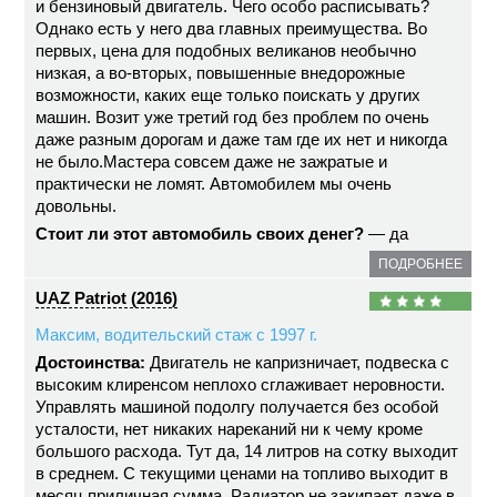
и бензиновый двигатель. Чего особо расписывать?
Однако есть у него два главных преимущества. Во
первых, цена для подобных великанов необычно
низкая, а во-вторых, повышенные внедорожные
возможности, каких еще только поискать у других
машин. Возит уже третий год без проблем по очень
даже разным дорогам и даже там где их нет и никогда
не было.Мастера совсем даже не зажратые и
практически не ломят. Автомобилем мы очень
довольны.
Стоит ли этот автомобиль своих денег?
— да
ПОДРОБНЕЕ
UAZ Patriot (2016)
Максим, водительский стаж с 1997 г.
Достоинства:
Двигатель не капризничает, подвеска с
высоким клиренсом неплохо сглаживает неровности.
Управлять машиной подолгу получается без особой
усталости, нет никаких нареканий ни к чему кроме
большого расхода. Тут да, 14 литров на сотку выходит
в среднем. С текущими ценами на топливо выходит в
месяц приличная сумма. Радиатор не закипает даже в