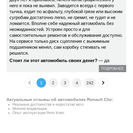
него я пока не выявил. Заводится всегда с первого
тычка, ездит по асфальту, глубокой грязи или высоким
сугробам достаточно легко, не гремит, не гудит и не
ломается. Вполне себе надежный автомобиль без
неожиданностей. Устроен просто и для
самостоятельных ремонтов и обслуживания доступно.
На сервисе только диск сцепления с выжимным
подшипником менял, сам коробку стягивать не
решился.
Стоит ли этот автомобиль своих денег?
— да
ПОДРОБНЕЕ
1
2
3
4
242
Актуальные отзывы об автомобилях Renault Clio:
Реальные достоинства и недостатки авто;
Мнение владельцев;
Опыт эксплуатации Рено Клио.