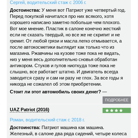
Сергей, водительский стаж с 2006 г.
Достоинства:
У меня вот Патриот уже четвертый год.
Перед покупкой начитался про них всякого, хотя
хорошего написано заметно побольше чем плохого.
Вот мое мнение. Пластик в салоне конечно жесткий
если не сказать твердый, но все же не скрипит и не
гремит. От любой грязи и масла легко отмывается, а
после автокосметики выглядит как только что из
магазина. Ржавчины на кузове тоже пока не видать,
низ у меня весь дополнительно сновья обработан
антикором. Стуков и гулов ниоткуда тоже пока не
слышно, все работает штатно. И двигатель всегда
заводится сразу и сам ни разу не глох. За все годы я
никогда не сожалел об этом приобретении.
Стоит ли этот автомобиль своих денег?
—
ПОДРОБНЕЕ
UAZ Patriot (2016)
Роман, водительский стаж с 2018 г.
Достоинства:
Патриот машина как машина.
Железный, в салоне два ряда сидений, четыре колеса