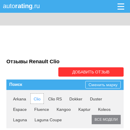
auto
rating
.ru
Отзывы Renault Clio
ДОБАВИТЬ ОТЗЫВ
Поиск
Сменить марку
Arkana
Clio
Clio RS
Dokker
Duster
Espace
Fluence
Kangoo
Kaptur
Koleos
Laguna
Laguna Coupe
ВСЕ МОДЕЛИ