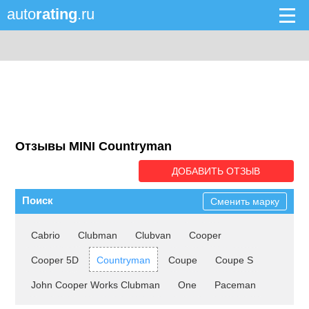
auto
rating
.ru
Отзывы MINI Countryman
ДОБАВИТЬ ОТЗЫВ
Поиск
Сменить марку
Cabrio
Clubman
Clubvan
Cooper
Cooper 5D
Countryman
Coupe
Coupe S
John Cooper Works Clubman
One
Paceman