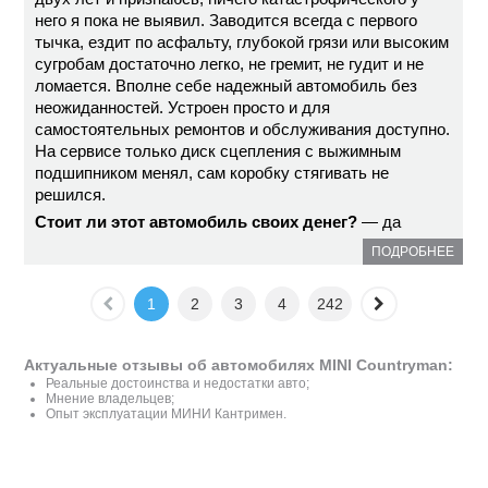
него я пока не выявил. Заводится всегда с первого
тычка, ездит по асфальту, глубокой грязи или высоким
сугробам достаточно легко, не гремит, не гудит и не
ломается. Вполне себе надежный автомобиль без
неожиданностей. Устроен просто и для
самостоятельных ремонтов и обслуживания доступно.
На сервисе только диск сцепления с выжимным
подшипником менял, сам коробку стягивать не
решился.
Стоит ли этот автомобиль своих денег?
— да
ПОДРОБНЕЕ
1
2
3
4
242
Актуальные отзывы об автомобилях MINI Countryman:
Реальные достоинства и недостатки авто;
Мнение владельцев;
Опыт эксплуатации МИНИ Кантримен.