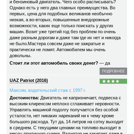
и бензиновый двигатель. Чего особо расписывать?
Однако есть у него два главных преимущества. Во
первых, цена для подобных великанов необычно
низкая, а во-вторых, повышенные внедорожные
возможности, каких еще только поискать у других
машин. Возит уже третий год без проблем по очень
даже разным дорогам и даже там где их нет и никогда
не было.Мастера совсем даже не зажратые и
практически не ломят. Автомобилем мы очень
довольны.
Стоит ли этот автомобиль своих денег?
— да
ПОДРОБНЕЕ
UAZ Patriot (2016)
Максим, водительский стаж с 1997 г.
Достоинства:
Двигатель не капризничает, подвеска с
высоким клиренсом неплохо сглаживает неровности.
Управлять машиной подолгу получается без особой
усталости, нет никаких нареканий ни к чему кроме
большого расхода. Тут да, 14 литров на сотку выходит
в среднем. С текущими ценами на топливо выходит в
месяц приличная сумма. Радиатор не закипает даже в