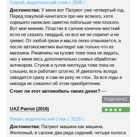
Сергей, водительский стаж с 2006 г.
Достоинства:
У меня вот Патриот уже четвертый год.
Перед покупкой начитался про них всякого, хотя
хорошего написано заметно побольше чем плохого.
Вот мое мнение. Пластик в салоне конечно жесткий
если не сказать твердый, но все же не скрипит и не
гремит. От любой грязи и масла легко отмывается, а
после автокосметики выглядит как только что из
магазина. Ржавчины на кузове тоже пока не видать,
низ у меня весь дополнительно сновья обработан
антикором. Стуков и гулов ниоткуда тоже пока не
слышно, все работает штатно. И двигатель всегда
заводится сразу и сам ни разу не глох. За все годы я
никогда не сожалел об этом приобретении.
Стоит ли этот автомобиль своих денег?
—
ПОДРОБНЕЕ
UAZ Patriot (2016)
Роман, водительский стаж с 2018 г.
Достоинства:
Патриот машина как машина.
Железный, в салоне два ряда сидений, четыре колеса