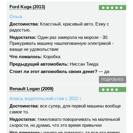
Ford Kuga (2013)
Ольга
Достоинства:
Классный, красивый авто. Езжу с
радостью.
Недостатки:
Один раз замерзла на морозе - 30.
Прикуривать машину нашпигованную электрикой -
вааще не удовольствие
Что ломалось:
Коробка
Предыдущий автомобиль:
Ниссан Тиида
Стоит ли этот автомобиль своих денег?
— да
ПОДРОБНЕЕ
Renault Logan (2009)
Алиса, водительский стаж с 2022 г.
Достоинства:
все супер, для первой машины вообще
самое то.
Недостатки:
тяжеловато поворачивать на маленькой
скорости, но думаю, что это время привычки
Что ломалось:
ничего не ломалось за все это время