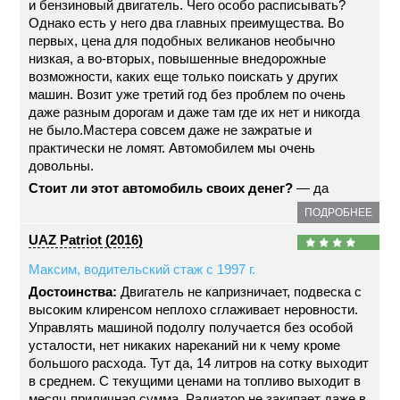
и бензиновый двигатель. Чего особо расписывать?
Однако есть у него два главных преимущества. Во
первых, цена для подобных великанов необычно
низкая, а во-вторых, повышенные внедорожные
возможности, каких еще только поискать у других
машин. Возит уже третий год без проблем по очень
даже разным дорогам и даже там где их нет и никогда
не было.Мастера совсем даже не зажратые и
практически не ломят. Автомобилем мы очень
довольны.
Стоит ли этот автомобиль своих денег?
— да
ПОДРОБНЕЕ
UAZ Patriot (2016)
Максим, водительский стаж с 1997 г.
Достоинства:
Двигатель не капризничает, подвеска с
высоким клиренсом неплохо сглаживает неровности.
Управлять машиной подолгу получается без особой
усталости, нет никаких нареканий ни к чему кроме
большого расхода. Тут да, 14 литров на сотку выходит
в среднем. С текущими ценами на топливо выходит в
месяц приличная сумма. Радиатор не закипает даже в