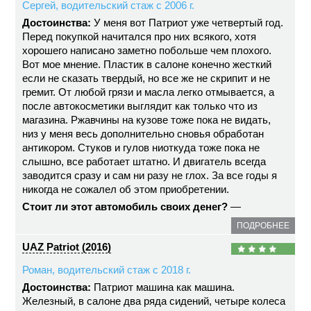
Сергей, водительский стаж с 2006 г.
Достоинства:
У меня вот Патриот уже четвертый год.
Перед покупкой начитался про них всякого, хотя
хорошего написано заметно побольше чем плохого.
Вот мое мнение. Пластик в салоне конечно жесткий
если не сказать твердый, но все же не скрипит и не
гремит. От любой грязи и масла легко отмывается, а
после автокосметики выглядит как только что из
магазина. Ржавчины на кузове тоже пока не видать,
низ у меня весь дополнительно сновья обработан
антикором. Стуков и гулов ниоткуда тоже пока не
слышно, все работает штатно. И двигатель всегда
заводится сразу и сам ни разу не глох. За все годы я
никогда не сожалел об этом приобретении.
Стоит ли этот автомобиль своих денег?
—
ПОДРОБНЕЕ
UAZ Patriot (2016)
Роман, водительский стаж с 2018 г.
Достоинства:
Патриот машина как машина.
Железный, в салоне два ряда сидений, четыре колеса