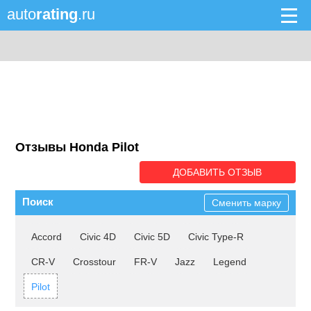
auto
rating
.ru
Отзывы Honda Pilot
ДОБАВИТЬ ОТЗЫВ
Поиск
Сменить марку
Accord
Civic 4D
Civic 5D
Civic Type-R
CR-V
Crosstour
FR-V
Jazz
Legend
Pilot