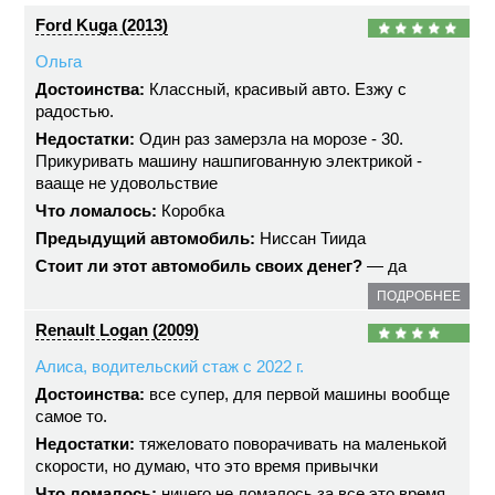
Ford Kuga (2013)
Ольга
Достоинства:
Классный, красивый авто. Езжу с
радостью.
Недостатки:
Один раз замерзла на морозе - 30.
Прикуривать машину нашпигованную электрикой -
вааще не удовольствие
Что ломалось:
Коробка
Предыдущий автомобиль:
Ниссан Тиида
Стоит ли этот автомобиль своих денег?
— да
ПОДРОБНЕЕ
Renault Logan (2009)
Алиса, водительский стаж с 2022 г.
Достоинства:
все супер, для первой машины вообще
самое то.
Недостатки:
тяжеловато поворачивать на маленькой
скорости, но думаю, что это время привычки
Что ломалось:
ничего не ломалось за все это время