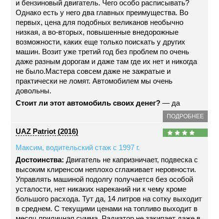
и бензиновый двигатель. Чего особо расписывать?
Однако есть у него два главных преимущества. Во
первых, цена для подобных великанов необычно
низкая, а во-вторых, повышенные внедорожные
возможности, каких еще только поискать у других
машин. Возит уже третий год без проблем по очень
даже разным дорогам и даже там где их нет и никогда
не было.Мастера совсем даже не зажратые и
практически не ломят. Автомобилем мы очень
довольны.
Стоит ли этот автомобиль своих денег?
— да
ПОДРОБНЕЕ
UAZ Patriot (2016)
Максим, водительский стаж с 1997 г.
Достоинства:
Двигатель не капризничает, подвеска с
высоким клиренсом неплохо сглаживает неровности.
Управлять машиной подолгу получается без особой
усталости, нет никаких нареканий ни к чему кроме
большого расхода. Тут да, 14 литров на сотку выходит
в среднем. С текущими ценами на топливо выходит в
месяц приличная сумма. Радиатор не закипает даже в