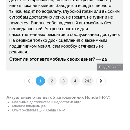
него я пока не выявил. Заводится всегда с первого
тычка, ездит по асфальту, глубокой грязи или высоким
сугробам достаточно легко, не гремит, не гудит и не
ломается. Вполне себе надежный автомобиль без
неожиданностей. Устроен просто и для
самостоятельных ремонтов и обслуживания доступно.
На сервисе только диск сцепления с выжимным
подшипником менял, сам коробку стягивать не
решился.
Стоит ли этот автомобиль своих денег?
— да
ПОДРОБНЕЕ
1
2
3
4
242
Актуальные отзывы об автомобилях Honda FR-V:
Реальные достоинства и недостатки авто;
Мнение владельцев;
Опыт эксплуатации Хонда FR-V.