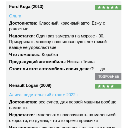
Ford Kuga (2013)
Ольга
Достоинства:
Классный, красивый авто. Езжу с
радостью.
Недостатки:
Один раз замерзла на морозе - 30.
Прикуривать машину нашпигованную электрикой -
вааще не удовольствие
Что ломалось:
Коробка
Предыдущий автомобиль:
Ниссан Тиида
Стоит ли этот автомобиль своих денег?
— да
ПОДРОБНЕЕ
Renault Logan (2009)
Алиса, водительский стаж с 2022 г.
Достоинства:
все супер, для первой машины вообще
самое то.
Недостатки:
тяжеловато поворачивать на маленькой
скорости, но думаю, что это время привычки
Что ломалось:
ничего не ломалось за все это время