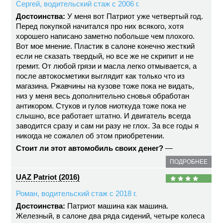
Сергей, водительский стаж с 2006 г.
Достоинства:
У меня вот Патриот уже четвертый год.
Перед покупкой начитался про них всякого, хотя
хорошего написано заметно побольше чем плохого.
Вот мое мнение. Пластик в салоне конечно жесткий
если не сказать твердый, но все же не скрипит и не
гремит. От любой грязи и масла легко отмывается, а
после автокосметики выглядит как только что из
магазина. Ржавчины на кузове тоже пока не видать,
низ у меня весь дополнительно сновья обработан
антикором. Стуков и гулов ниоткуда тоже пока не
слышно, все работает штатно. И двигатель всегда
заводится сразу и сам ни разу не глох. За все годы я
никогда не сожалел об этом приобретении.
Стоит ли этот автомобиль своих денег?
—
ПОДРОБНЕЕ
UAZ Patriot (2016)
Роман, водительский стаж с 2018 г.
Достоинства:
Патриот машина как машина.
Железный, в салоне два ряда сидений, четыре колеса