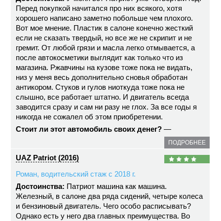
Перед покупкой начитался про них всякого, хотя
хорошего написано заметно побольше чем плохого.
Вот мое мнение. Пластик в салоне конечно жесткий
если не сказать твердый, но все же не скрипит и не
гремит. От любой грязи и масла легко отмывается, а
после автокосметики выглядит как только что из
магазина. Ржавчины на кузове тоже пока не видать,
низ у меня весь дополнительно сновья обработан
антикором. Стуков и гулов ниоткуда тоже пока не
слышно, все работает штатно. И двигатель всегда
заводится сразу и сам ни разу не глох. За все годы я
никогда не сожалел об этом приобретении.
Стоит ли этот автомобиль своих денег?
—
ПОДРОБНЕЕ
UAZ Patriot (2016)
Роман, водительский стаж с 2018 г.
Достоинства:
Патриот машина как машина.
Железный, в салоне два ряда сидений, четыре колеса
и бензиновый двигатель. Чего особо расписывать?
Однако есть у него два главных преимущества. Во