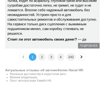
тычка, ездит по асфальту, глубокой грязи или высоким
сугробам достаточно легко, не гремит, не гудит и не
ломается. Вполне себе надежный автомобиль без
неожиданностей. Устроен просто и для
самостоятельных ремонтов и обслуживания доступно.
На сервисе только диск сцепления с выжимным
подшипником менял, сам коробку стягивать не
решился.
Стоит ли этот автомобиль своих денег?
— да
ПОДРОБНЕЕ
1
2
3
4
242
Актуальные отзывы об автомобилях Haval H9:
Реальные достоинства и недостатки авто;
Мнение владельцев;
Опыт эксплуатации Хавейл H9.