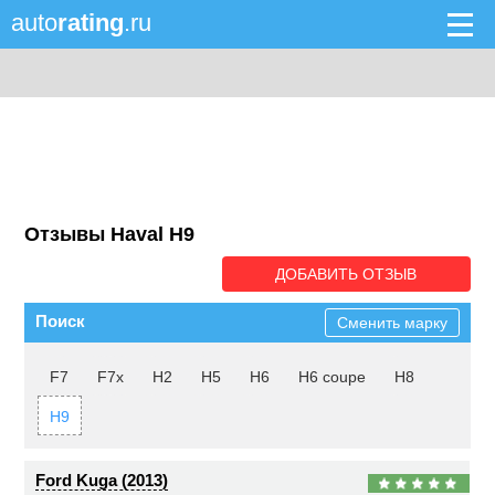
auto
rating
.ru
Отзывы Haval H9
ДОБАВИТЬ ОТЗЫВ
Поиск
Сменить марку
F7
F7x
H2
H5
H6
H6 coupe
H8
H9
Ford Kuga (2013)