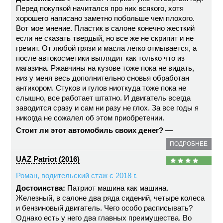
Перед покупкой начитался про них всякого, хотя
хорошего написано заметно побольше чем плохого.
Вот мое мнение. Пластик в салоне конечно жесткий
если не сказать твердый, но все же не скрипит и не
гремит. От любой грязи и масла легко отмывается, а
после автокосметики выглядит как только что из
магазина. Ржавчины на кузове тоже пока не видать,
низ у меня весь дополнительно сновья обработан
антикором. Стуков и гулов ниоткуда тоже пока не
слышно, все работает штатно. И двигатель всегда
заводится сразу и сам ни разу не глох. За все годы я
никогда не сожалел об этом приобретении.
Стоит ли этот автомобиль своих денег?
—
ПОДРОБНЕЕ
UAZ Patriot (2016)
Роман, водительский стаж с 2018 г.
Достоинства:
Патриот машина как машина.
Железный, в салоне два ряда сидений, четыре колеса
и бензиновый двигатель. Чего особо расписывать?
Однако есть у него два главных преимущества. Во