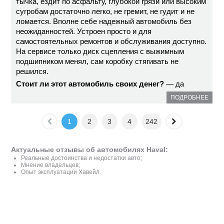
тычка, ездит по асфальту, глубокой грязи или высоким
сугробам достаточно легко, не гремит, не гудит и не
ломается. Вполне себе надежный автомобиль без
неожиданностей. Устроен просто и для
самостоятельных ремонтов и обслуживания доступно.
На сервисе только диск сцепления с выжимным
подшипником менял, сам коробку стягивать не
решился.
Стоит ли этот автомобиль своих денег?
— да
ПОДРОБНЕЕ
1
2
3
4
242
Актуальные отзывы об автомобилях Haval:
Реальные достоинства и недостатки авто;
Мнение владельцев;
Опыт эксплуатации Хавейл.