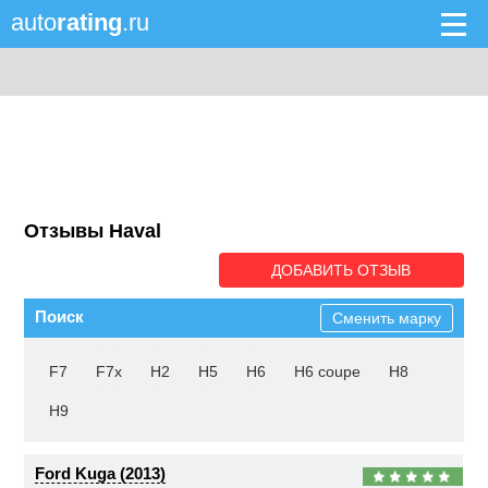
auto
rating
.ru
Отзывы Haval
ДОБАВИТЬ ОТЗЫВ
Поиск
Сменить марку
F7
F7x
H2
H5
H6
H6 coupe
H8
H9
Ford Kuga (2013)