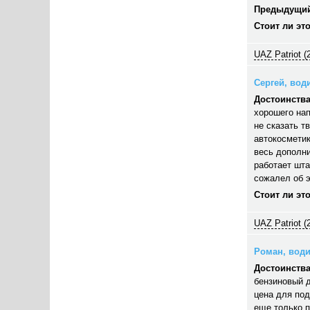
Предыдущий
Стоит ли эт
UAZ Patriot (
Сергей, води
Достоинства
хорошего нап
не сказать т
автокосметик
весь дополни
работает шта
сожалел об э
Стоит ли эт
UAZ Patriot (
Роман, водит
Достоинства
бензиновый д
цена для под
еще только п