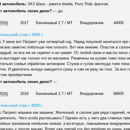
 автомобиль:
ЗАЗ Шанс - ракета бомба, Ролс Ройс фантом.
от автомобиль своих денег?
— да
2016)
2017
Бензиновый 2.7 / MT
Внедорожник
44000
тельский стаж с 2006 г.
:
У меня вот Патриот уже четвертый год. Перед покупкой начитался про н
исано заметно побольше чем плохого. Вот мое мнение. Пластик в салон
вердый, но все же не скрипит и не гремит. От любой грязи и масла легко
и выглядит как только что из магазина. Ржавчины на кузове тоже пока не
тельно сновья обработан антикором. Стуков и гулов ниоткуда тоже пока
тно. И двигатель всегда заводится сразу и сам ни разу не глох. За все г
том приобретении.
от автомобиль своих денег?
—
2016)
2018
Бензиновый 2.7 / MT
Внедорожник
68000
ельский стаж с 2018 г.
:
Патриот машина как машина. Железный, в салоне два ряда сидений, ч
вигатель. Чего особо расписывать? Однако есть у него два главных пр
обных великанов необычно низкая, а во-вторых, повышенные внедорожн
оискать у других машин. Возит уже третий год без проблем по очень да