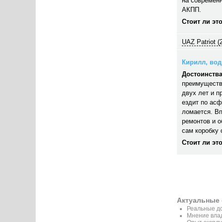
на современн
АКПП.
Стоит ли эт
UAZ Patriot (
Кирилл, води
Достоинства
преимуществ
двух лет и п
ездит по асф
ломается. В
ремонтов и 
сам коробку 
Стоит ли эт
Актуальные 
Реальные до
Мнение вла