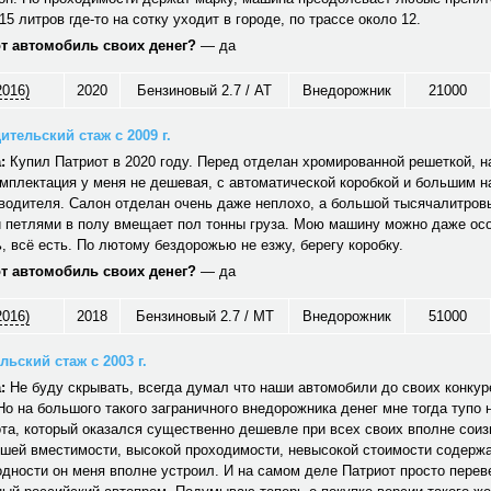
15 литров где-то на сотку уходит в городе, по трассе около 12.
от автомобиль своих денег?
— да
2016)
2020
Бензиновый 2.7 / AT
Внедорожник
21000
ительский стаж с 2009 г.
:
Купил Патриот в 2020 году. Перед отделан хромированной решеткой, н
мплектация у меня не дешевая, с автоматической коробкой и большим 
водителя. Салон отделан очень даже неплохо, а большой тысячалитров
 петлями в полу вмещает пол тонны груза. Мою машину можно даже ос
 всё есть. По лютому бездорожью не езжу, берегу коробку.
от автомобиль своих денег?
— да
2016)
2018
Бензиновый 2.7 / MT
Внедорожник
51000
ьский стаж с 2003 г.
:
Не буду скрывать, всегда думал что наши автомобили до своих конкуре
Но на большого такого заграничного внедорожника денег мне тогда тупо 
та, который оказался существенно дешевле при всех своих вполне сои
ошей вместимости, высокой проходимости, невысокой стоимости содерж
дности он меня вполне устроил. И на самом деле Патриот просто перев