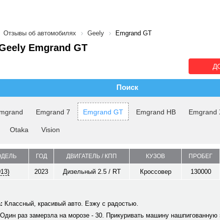
Отзывы об автомобилях
Geely
Emgrand GT
Geely Emgrand GT
Д
Поиск
mgrand
Emgrand 7
Emgrand GT
Emgrand HB
Emgrand 
Otaka
Vision
ОДЕЛЬ
ГОД
ДВИГАТЕЛЬ / КПП
КУЗОВ
ПРОБЕГ
013)
2023
Дизельный 2.5 / RT
Кроссовер
130000
:
Классный, красивый авто. Езжу с радостью.
Один раз замерзла на морозе - 30. Прикуривать машину нашпигованную 