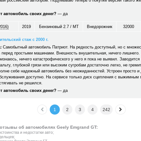
ый российский автопром. Подумываю теперь о покупке версии такого же
от автомобиль своих денег?
— да
2016)
2019
Бензиновый 2.7 / MT
Внедорожник
32000
тельский стаж с 2000 г.
:
Самобытный автомобиль Патриот. На редкость доступный, но с множе
 перед простыми машинами. Внешность внушительная, ничего лишнего. 
ризнаюсь, ничего катастрофического у него я пока не выявил. Заводится 
альту, глубокой грязи или высоким сугробам достаточно легко, не гремит,
полне себе надежный автомобиль без неожиданностей. Устроен просто и
обслуживания доступно. На сервисе только диск сцепления с выжимным
стягивать не решился.
от автомобиль своих денег?
— да
1
2
3
4
242
отзывы об автомобилях Geely Emgrand GT:
стоинства и недостатки авто;
дельцев;