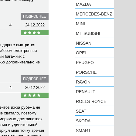
MAZDA
MERCEDES-BENZ
ПОДРОБНЕЕ
MINI
4
24.12.2022
MITSUBISHI
NISSAN
а дороге смотрится
набором электронных
OPEL
ый багажник с
обо дополнительно не
PEUGEOT
PORSCHE
ПОДРОБНЕЕ
RAVON
4
20.12.2022
RENAULT
ROLLS-ROYCE
нтов из-за рубежа не
SEAT
не хватало, поэтому
змеримых достоинствах.
SKODA
ания и удивительной
ернул мою точку зрения
SMART