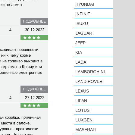
HYUNDAI
ки не ломят.
INFINITI
ПОДРОБНЕЕ
ISUZU
4
30.12.2022
JAGUAR
JEEP
лаживает неровности.
KIA
 ни к чему кроме
и на топливо выходит в
LADA
 подъемах в Крыму или
LAMBORGHINI
ановленные электронные
LAND ROVER
ПОДРОБНЕЕ
LEXUS
4
27.12.2022
LIFAN
LOTUS
ая коробка, приличная
LUXGEN
 места в салоне,
уровне - практически
MASERATI
ствия. По расходу