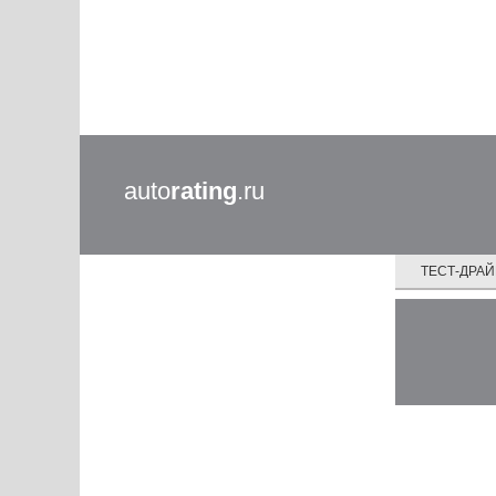
auto
rating
.ru
ТЕСТ-ДРА