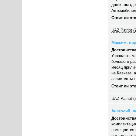
даже там где
Автомобилем
Стоит ли эт
UAZ Patriot (
Максим, вод
Достоинства
Управлять ма
большого рас
месяц прилич
на Кавказе, 
ассистенты 
Стоит ли эт
UAZ Patriot (
Анатолий, во
Достоинства
комплектация
помещается п
нет слепых з