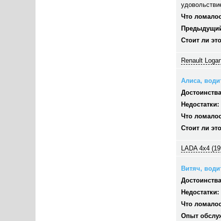
удовольстви
Что ломалос
Предыдущий
Стоит ли эт
Renault Logan
Алиса, водит
Достоинства
Недостатки:
Что ломалос
Стоит ли эт
LADA 4x4 (19
Витяч, водит
Достоинства
Недостатки:
Что ломалос
Опыт обслу