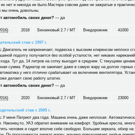
 их нет и никогда не было.Мастера совсем даже не зажратые и практичес
 мы очень довольны.
от автомобиль своих денег?
— да
2016)
2018
Бензиновый 2.7 / MT
Внедорожник
41000
ительский стаж с 1997 г.
:
Двигатель не капризничает, подвеска с высоким клиренсом неплохо сг
шиной подолгу получается без особой усталости, нет никаких нареканий
хода. Тут да, 14 литров на сотку выходит в среднем. С текущими ценам
ная сумма. Радиатор не закипает даже в самую жару на долгих горных
автоматика у него отлично срабатывает на включение вентилятора. Уст
тоже делают свою работу штатно.
от автомобиль своих денег?
— да
2016)
2020
Бензиновый 2.7 / MT
Внедорожник
23000
дительский стаж с 2005 г.
:
У меня Патриот два года. Машина очень даже неплохая. Автоматическ
. Наконец-то, УАЗ обратил внимание на комфорт. Удобные кресла, много
ять человек и сидят вполне себе свободно. Большие зеркала, обзор на 
он. По проходимости держат марку, машина преодолевает любые препят