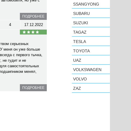
 автомобиля, но уже с
SSANGYONG
SUBARU
ПОДРОБНЕЕ
SUZUKI
4
17.12.2022
TAGAZ
TESLA
ством серьезных
У меня он уже больше
TOYOTA
всегда с первого тычка,
UAZ
 не гудит и не
 для самостоятельных
VOLKSWAGEN
 подшипником менял,
VOLVO
ПОДРОБНЕЕ
ZAZ