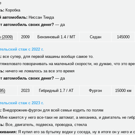
е
ь:
Коробка
 автомобиль:
Ниссан Тиида
от автомобиль своих денег?
— да
 (2009)
2009
Бензиновый 1.4 / MT
Седан
145000
ельский стаж с 2022 г.
:
все супер, для первой машины вообще самое то.
тяжеловато поворачивать на маленькой скорости, но думаю, что это вр
ь:
ничего не ломалось за все это время
от автомобиль своих денег?
— да
95)
2023
Гибридный 1.7 / AT
Фургон
15000 км
ельский стаж с 2023 г.
:
Внедорожник-фургон для всей семьи ездить по полям
Мне кажется у него все-таки не автомат, а механика, и двигатель не гиб
ь:
Все, двигатель, подвеска, проводка, стекла
живания:
Я купил его за бутылку водки у соседа, ну в итоге он у него и 