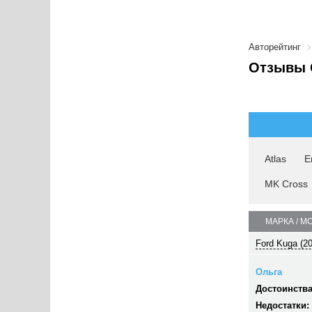
Авторейтинг
Отзывы 
Atlas
E
MK Cross
МАРКА / М
Ford Kuga (2
Ольга
Достоинства
Недостатки: