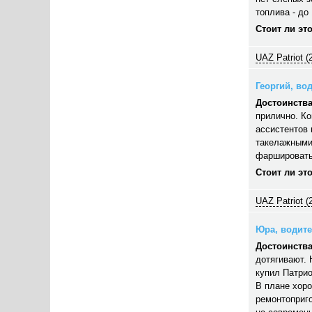
топлива - до 
Стоит ли эт
UAZ Patriot (
Георгий, вод
Достоинства
прилично. Ко
ассистентов 
такелажными
фаршировать,
Стоит ли эт
UAZ Patriot (
Юра, водител
Достоинства
дотягивают. 
купил Патрио
В плане хор
ремонтоприго