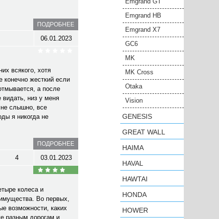
Emgrand GT
Emgrand HB
ПОДРОБНЕЕ
Emgrand X7
06.01.2023
GC6
MK
их всякого, хотя
MK Cross
е конечно жесткий если
Otaka
 отмывается, а после
 видать, низ у меня
Vision
 не слышно, все
GENESIS
оды я никогда не
GREAT WALL
ПОДРОБНЕЕ
HAIMA
4
03.01.2023
HAVAL
HAWTAI
етыре колеса и
HONDA
еимущества. Во первых,
ые возможности, каких
HOWER
же разным дорогам и