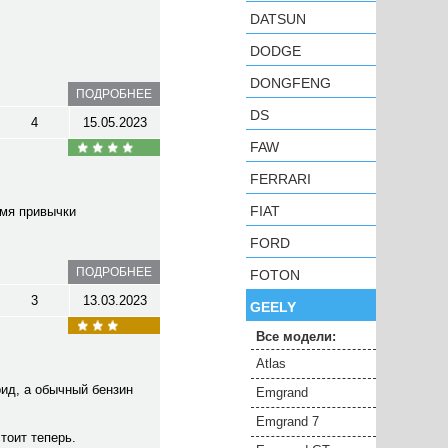
DATSUN
DODGE
DONGFENG
ПОДРОБНЕЕ
DS
4
15.05.2023
FAW
FERRARI
FIAT
емя привычки
FORD
ПОДРОБНЕЕ
FOTON
3
13.03.2023
GEELY
Все модели:
Atlas
рид, а обычный бензин
Emgrand
Emgrand 7
стоит теперь.