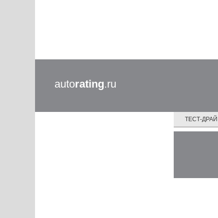
auto
rating
.ru
ТЕСТ-ДРА