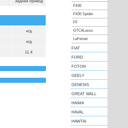
Задний привод
F430
F430 Spider
FF
GTC4Lusso
н/д
LaFerrari
н/д
FIAT
11.4
FORD
FOTON
GEELY
GENESIS
GREAT WALL
HAIMA
HAVAL
HAWTAI