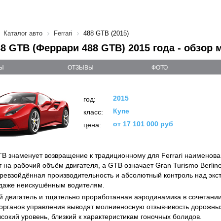
Каталог авто
Ferrari
488 GTB (2015)
488 GTB (Феррари 488 GTB) 2015 года - обзор
Ы
ОТЗЫВЫ
ФОТО
2015
год:
Купе
класс:
от 17 101 000 руб
цена:
GTB знаменует возвращение к традиционному для Ferrari наименова
т на рабочий объём двигателя, а GTB означает Gran Turismo Berlin
ревзойдённая производительность и абсолютный контроль над эк
даже неискушённым водителям.
 двигатель и тщательно проработанная аэродинамика в сочетани
органов управления выводят молниеносную отзывчивость дорожных
сокий уровень, близкий к характеристикам гоночных болидов.