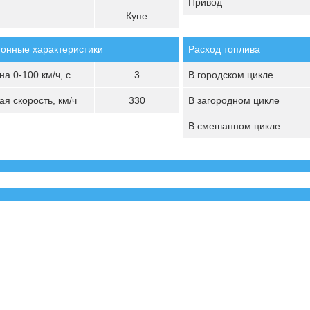
Привод
Купе
онные характеристики
Расход топлива
а 0-100 км/ч, с
3
В городском цикле
я скорость, км/ч
330
В загородном цикле
В смешанном цикле