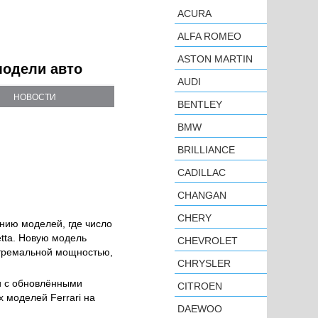
ACURA
ALFA ROMEO
ASTON MARTIN
 модели авто
AUDI
НОВОСТИ
BENTLEY
BMW
BRILLIANCE
CADILLAC
CHANGAN
CHERY
нию моделей, где число
etta. Новую модель
CHEVROLET
стремальной мощностью,
CHRYSLER
и с обновлёнными
CITROEN
 моделей Ferrari на
DAEWOO