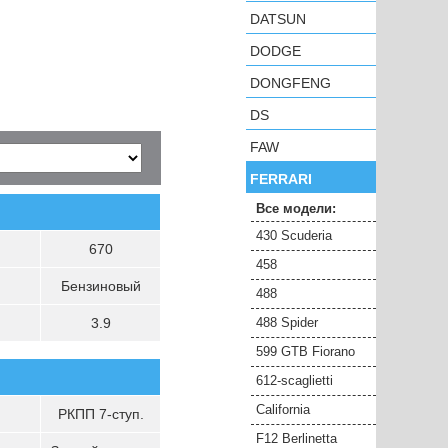
DATSUN
DODGE
DONGFENG
DS
FAW
FERRARI
Все модели:
430 Scuderia
670
458
Бензиновый
488
3.9
488 Spider
599 GTB Fiorano
612-scaglietti
California
РКПП 7-ступ.
F12 Berlinetta