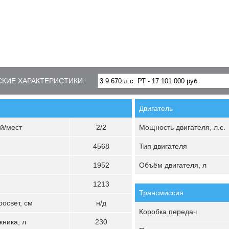
КИЕ ХАРАКТЕРИСТИКИ:
Двигатель
й/мест
2/2
Мощность двигателя, л.с.
4568
Тип двигателя
1952
Объём двигателя, л
1213
Трансмиссия
освет, см
н/д
Коробка передач
ника, л
230