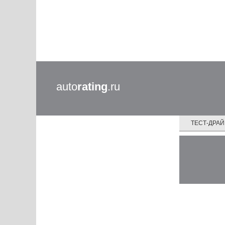
auto
rating
.ru
ТЕСТ-ДРА