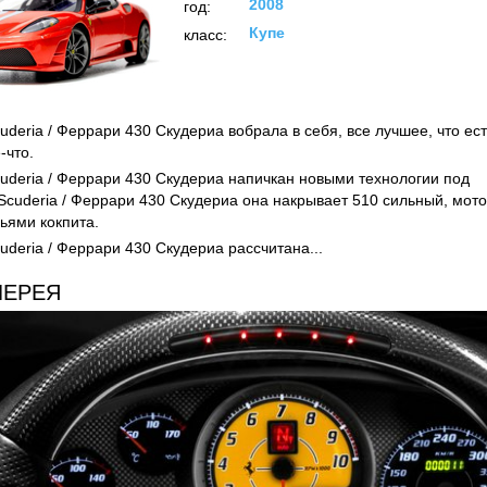
2008
год:
Купе
класс:
Scuderia / Феррари 430 Скудериа вобрала в себя, все лучшее, что
-что.
Scuderia / Феррари 430 Скудериа напичкан новыми технологии по
0 Scuderia / Феррари 430 Скудериа она накрывает 510 сильный, 
ьями кокпита.
cuderia / Феррари 430 Скудериа рассчитана...
ЛЕРЕЯ