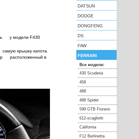
DATSUN
DODGE
DONGFENG
DS
 есть у модели F430
FAW
д самую крышку капота.
FERRARI
мотор расположенный в
Все модели:
430 Scuderia
458
488
488 Spider
599 GTB Fiorano
612-scaglietti
California
F12 Berlinetta