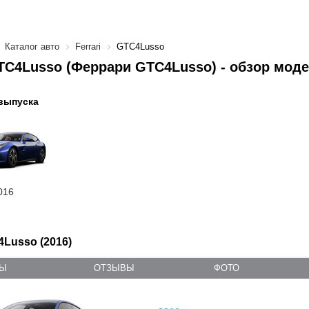
Каталог авто
Ferrari
GTC4Lusso
GTC4Lusso (Феррари GTC4Lusso) - обзор мод
выпуска
016
4Lusso (2016)
ТЫ
ОТЗЫВЫ
ФОТО