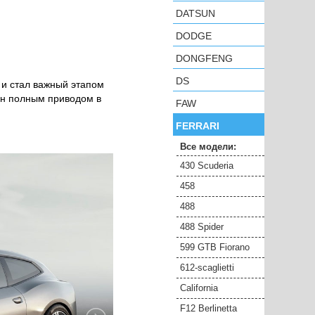
DATSUN
DODGE
DONGFENG
DS
 и стал важный этапом
ен полным приводом в
FAW
FERRARI
Все модели:
430 Scuderia
458
488
488 Spider
599 GTB Fiorano
612-scaglietti
California
F12 Berlinetta