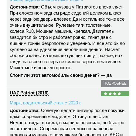
Достоинства:
Объем кузова у Патриотов впечатляет.
При сложенном заднем ряде сидений целиком шкаф
через заднюю дверь влезает. Да и остальное тоже все
очень внушительное. Рулевые тяги толстенные,
колеса R18. Мощная машина, крепкая. Двигатель
заводится быстро и работает ровно, тянет две с
лишним тонны безропотно и уверенно. И все это было
куплено за на удивление небольшие деньги. Насчет
сборки и качества комплектующих пишут разное, но я
глядя на своего теперь не сильно верю в негативное.
Может мне и повезло просто.
Стоит ли этот автомобиль своих денег?
— да
ПОДРОБНЕЕ
UAZ Patriot (2016)
Марк, водительский стаж с 2020 г.
Достоинства:
Советую делать антикор после покупки,
даже современным моделям. Я тянуть не стал.
Немного тогда, правда, в машине повоняло, но быстро
выветрилось. Современная неплохо оснащенная
недорогая машина с подушками безопасности, АБС и