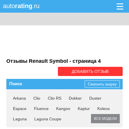
auto
rating
.ru
Отзывы Renault Symbol - cтраница 4
ДОБАВИТЬ ОТЗЫВ
Поиск
Сменить марку
Arkana
Clio
Clio RS
Dokker
Duster
Espace
Fluence
Kangoo
Kaptur
Koleos
Laguna
Laguna Coupe
ВСЕ МОДЕЛИ