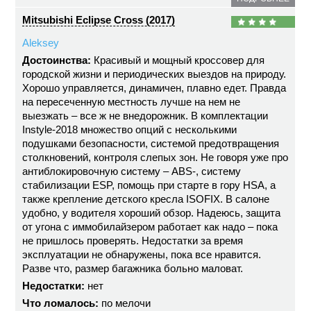
Mitsubishi Eclipse Cross (2017)
Aleksey
Достоинства:
Красивый и мощный кроссовер для
городской жизни и периодических выездов на природу.
Хорошо управляется, динамичен, плавно едет. Правда
на пересеченную местность лучше на нем не
выезжать – все ж не внедорожник. В комплектации
Instyle-2018 множество опций с несколькими
подушками безопасности, системой предотвращения
столкновений, контроля слепых зон. Не говоря уже про
антиблокировочную систему – ABS-, систему
стабилизации ESP, помощь при старте в гору HSA, а
также крепление детского кресла ISOFIX. В салоне
удобно, у водителя хороший обзор. Надеюсь, защита
от угона с иммобилайзером работает как надо – пока
не пришлось проверять. Недостатки за время
эксплуатации не обнаружены, пока все нравится.
Разве что, размер багажника больно маловат.
Недостатки:
нет
Что ломалось:
по мелочи