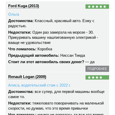
Ford Kuga (2013)
Ольга
Достоинства:
Классный, красивый авто. Езжу с
радостью.
Недостатки:
Один раз замерзла на морозе - 30.
Прикуривать машину нашпигованную электрикой -
вааще не удовольствие
Что ломалось:
Коробка
Предыдущий автомобиль:
Ниссан Тиида
Стоит ли этот автомобиль своих денег?
— да
ПОДРОБНЕЕ
Renault Logan (2009)
Алиса, водительский стаж с 2022 г.
Достоинства:
все супер, для первой машины вообще
самое то.
Недостатки:
тяжеловато поворачивать на маленькой
скорости, но думаю, что это время привычки
Что ломалось:
ничего не ломалось за все это время