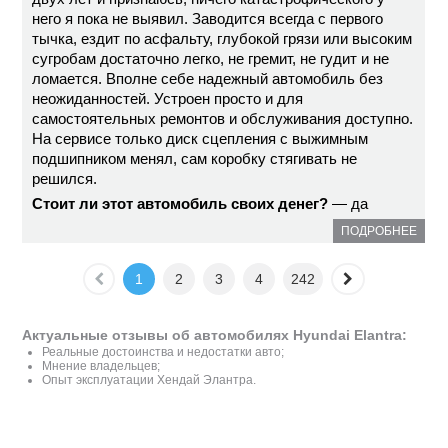
него я пока не выявил. Заводится всегда с первого
тычка, ездит по асфальту, глубокой грязи или высоким
сугробам достаточно легко, не гремит, не гудит и не
ломается. Вполне себе надежный автомобиль без
неожиданностей. Устроен просто и для
самостоятельных ремонтов и обслуживания доступно.
На сервисе только диск сцепления с выжимным
подшипником менял, сам коробку стягивать не
решился.
Стоит ли этот автомобиль своих денег?
— да
ПОДРОБНЕЕ
1
2
3
4
242
Актуальные отзывы об автомобилях Hyundai Elantra:
Реальные достоинства и недостатки авто;
Мнение владельцев;
Опыт эксплуатации Хендай Элантра.