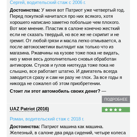
Сергей, водительский стаж с 2006 г.
Достоинства:
У меня вот Патриот уже четвертый год.
Перед покупкой начитался про них всякого, хотя
хорошего написано заметно побольше чем плохого.
Вот мое мнение. Пластик в салоне конечно жесткий
если не сказать твердый, но все же не скрипит и не
гремит. От любой грязи и масла легко отмывается, а
после автокосметики выглядит как только что из
магазина. Ржавчины на кузове тоже пока не видать,
низ у меня весь дополнительно сновья обработан
антикором. Стуков и гулов ниоткуда тоже пока не
слышно, все работает штатно. И двигатель всегда
заводится сразу и сам ни разу не глох. За все годы я
никогда не сожалел об этом приобретении.
Стоит ли этот автомобиль своих денег?
—
ПОДРОБНЕЕ
UAZ Patriot (2016)
Роман, водительский стаж с 2018 г.
Достоинства:
Патриот машина как машина.
Железный, в салоне два ряда сидений, четыре колеса