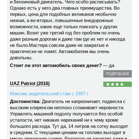
и бензиновый двигатель. Чего особо расписывать?
Однако есть у него два главных преимущества. Во
первых, цена для подобных великанов необычно
низкая, а во-вторых, повышенные внедорожные
возможности, каких еще только поискать у других
машин. Возит уже третий год без проблем по очень
даже разным дорогам и даже там где их нет и никогда
не было.Мастера совсем даже не зажратые и
практически не ломят. Автомобилем мы очень
довольны.
Стоит ли этот автомобиль своих денег?
— да
ПОДРОБНЕЕ
UAZ Patriot (2016)
Максим, водительский стаж с 1997 г.
Достоинства:
Двигатель не капризничает, подвеска с
высоким клиренсом неплохо сглаживает неровности.
Управлять машиной подолгу получается без особой
усталости, нет никаких нареканий ни к чему кроме
большого расхода. Тут да, 14 литров на сотку выходит
в среднем. С текущими ценами на топливо выходит в
месяц приличная сумма. Радиатор не закипает даже в