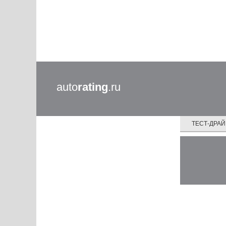
auto
rating
.ru
ТЕСТ-ДРА