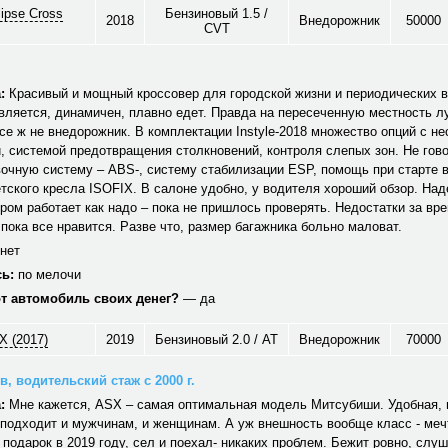
lipse Cross
Бензиновый 1.5 /
2018
Внедорожник
50000
CVT
:
Красивый и мощный кроссовер для городской жизни и периодических в
ляется, динамичен, плавно едет. Правда на пересеченную местность л
се ж не внедорожник. В комплектации Instyle-2018 множество опций с 
, системой предотвращения столкновений, контроля слепых зон. Не гов
очную систему – ABS-, систему стабилизации ESP, помощь при старте в
тского кресла ISOFIX. В салоне удобно, у водителя хороший обзор. Над
ом работает как надо – пока не пришлось проверять. Недостатки за вр
пока все нравится. Разве что, размер багажника больно маловат.
нет
ь:
по мелочи
от автомобиль своих денег?
— да
X (2017)
2019
Бензиновый 2.0 / AT
Внедорожник
70000
, водительский стаж с 2000 г.
:
Мне кажется, ASX – самая оптимальная модель Митсубиши. Удобная, 
подходит и мужчинам, и женщинам. А уж внешность вообще класс - мечт
 подарок в 2019 году, сел и поехал- никаких проблем. Бежит ровно, слу