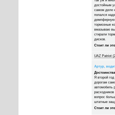
так уж и мно
достойным ул
самом деле н
попался наде
демпферную 
тормозные к
вмазываю выс
стирали торм
дисков.
Стоит ли эт
UAZ Patriot (
Артур, водит
Достоинства
Я второй год
дорогам само
автомобиль р
расходников 
вопрос больш
штатные защ
Стоит ли эт