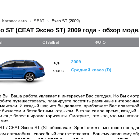
Каталог авто
SEAT
Exeo ST (2009)
o ST (СЕАТ Экcео ST) 2009 года - обзор моде
Ы
ОТЗЫВЫ
ФОТО
2009
год:
Средний класс (D)
класс:
о Вы. Ваша работа увлекает и интересует Вас сегодня. Но Вы смотр
юбите путешествовать, планируете посетить различные интересные
 мечтали. И каждый шаг, что Вы делаете, приближает Вас к заветно
 бизнесом и беззаботным отдыхом. В то же самое время, каждый ш
м еще более широкие горизонты. Смотрите, это - то, что мы назва
ями».
ST / СЕАТ Эксео ST (ST обозначает SportTourer) - мы точно попада
ам автомобиль, способный соответствовать Вашему активному обр