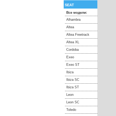
SEAT
Все модели:
Alhambra
Altea
Altea Freetrack
Altea XL
Cordoba
Exeo
Exeo ST
Ibiza
Ibiza SC
Ibiza ST
Leon
Leon SC
Toledo