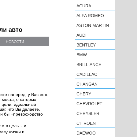
ACURA
ALFA ROMEO
ASTON MARTIN
ли авто
AUDI
НОВОСТИ
BENTLEY
BMW
BRILLIANCE
CADILLAC
CHANGAN
CHERY
ите наперед: у Вас есть
 места, о которых
CHEVROLET
й цели: идеальный
аг, что Вы делаете,
CHRYSLER
ли бы «превосходство
CITROEN
ем в цель - и
азу жизни и
DAEWOO