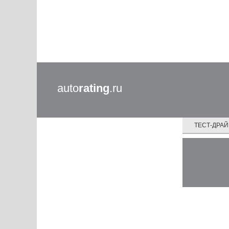
auto
rating
.ru
ТЕСТ-ДРА