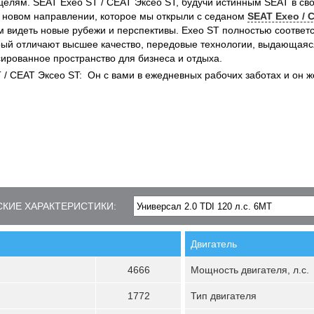
елям. SEAT Exeo ST / СЕАТ Эксео ST, будучи истинным SEAT в сво
в новом направлении, которое мы открыли с седаном
SEAT Exeo / 
м видеть новые рубежи и перспективы. Exeo ST полностью соответс
рый отличают высшее качество, передовые технологии, выдающаяс
сированное пространство для бизнеса и отдыха.
 / СЕАТ Эксео ST: Он с вами в ежедневных рабочих заботах и он же
КИЕ ХАРАКТЕРИСТИКИ:
Двигатель
4666
Мощность двигателя, л.с.
1772
Тип двигателя