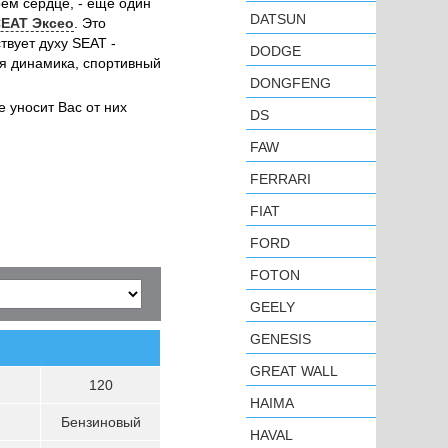
ем сердце, - еще один
DATSUN
СЕАТ Эксео
. Это
твует духу SEAT -
DODGE
я динамика, спортивный
DONGFENG
 уносит Вас от них
DS
FAW
FERRARI
FIAT
FORD
FOTON
GEELY
GENESIS
GREAT WALL
120
HAIMA
Бензиновый
HAVAL