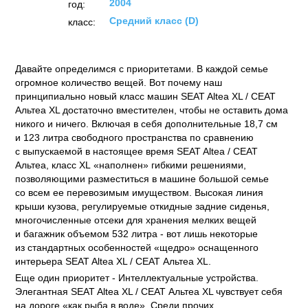
2004
год:
Средний класс (D)
класс:
Давайте определимся с приоритетами. В каждой семье
огромное количество вещей. Вот почему наш
принципиально новый класс машин SEAT Altea XL / СЕАТ
Альтеа XL достаточно вместителен, чтобы не оставить дома
никого и ничего. Включая в себя дополнительные 18,7 см
и 123 литра свободного пространства по сравнению
с выпускаемой в настоящее время SEAT Altea / СЕАТ
Альтеа, класс XL «наполнен» гибкими решениями,
позволяющими разместиться в машине большой семье
со всем ее перевозимым имуществом. Высокая линия
крыши кузова, регулируемые откидные задние сиденья,
многочисленные отсеки для хранения мелких вещей
и багажник объемом 532 литра - вот лишь некоторые
из стандартных особенностей «щедро» оснащенного
интерьера SEAT Altea XL / СЕАТ Альтеа XL.
Еще один приоритет - Интеллектуальные устройства.
Элегантная SEAT Altea XL / СЕАТ Альтеа XL чувствует себя
на дороге «как рыба в воде». Среди прочих