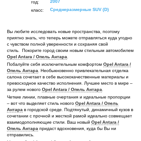
2007
год:
Среднеразмерные SUV (D)
класс:
Вы любите исследовать новые пространства, поэтому
приятно знать, что теперь можете отправляться куда угодно
с чувством полной уверенности и сохраняя свой
стиль. Покорите город своим новым стильным автомобилем
Opel Antara / Опель Антара
.
Побалуйте себя исключительным комфортом
Opel Antara /
Опель Антара
. Необыкновенно привлекательная отделка
салона сочетает в себе высококачественные материалы и
превосходное качество исполнения. Лучшее место в мире –
за рулем нового
Opel Antara / Опель Антара
.
Четкие линии, плавные очертания и идеальные пропорции
– вот что выделяет стиль нового
Opel Antara / Опель
Антара
в городской среде. Подтянутый, динамичный кузов в
сочетании с прочной и жесткой рамой идеально совмещает
взаимодополняющие стили. Ваш новый
Opel Antara /
Опель Антара
придаст вдохновения, куда бы Вы ни
отправились.