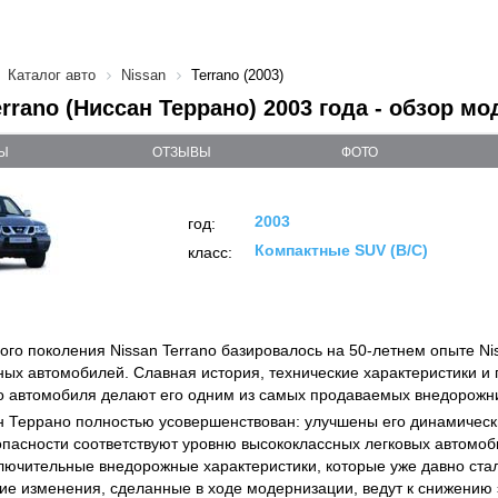
Каталог авто
Nissan
Terrano (2003)
errano (Ниссан Террано) 2003 года - обзор мо
Ы
ОТЗЫВЫ
ФОТО
2003
год:
Компактные SUV (B/C)
класс:
ого поколения Nissan Terrano базировалось на 50-летнем опыте Ni
ых автомобилей. Славная история, технические характеристики и 
го автомобиля делают его одним из самых продаваемых внедорожни
 Террано полностью усовершенствован: улучшены его динамическ
опасности соответствуют уровню высококлассных легковых автомоб
лючительные внедорожные характеристики, которые уже давно ст
гие изменения, сделанные в ходе модернизации, ведут к снижению