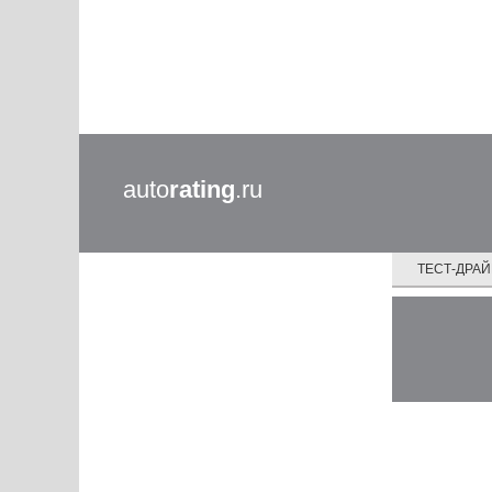
auto
rating
.ru
ТЕСТ-ДРА