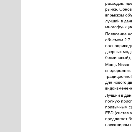
расходов, ид
рынке. Обнов
впрыском объ
лучший в дан
многофункцио
Появление но
объемом 2.7 
полноприводн
дверных моде
бензиновый),
Мощь Nissan 
внедорожник 
традиционной
для нового д
видоизменен
Лучший в дан
полную присп
привычным ср
EBD (система
предлагает б
пассажирам н