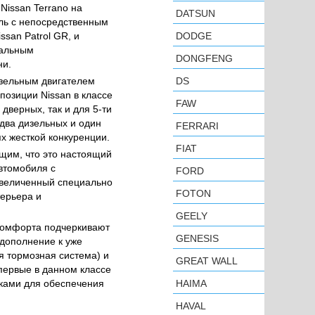
Nissan Terrano на
DATSUN
ль с непосредственным
san Patrol GR, и
DODGE
еальным
DONGFENG
ни.
изельным двигателем
DS
позиции Nissan в классе
FAW
дверных, так и для 5-ти
(два дизельных и один
FERRARI
х жесткой конкуренции.
FIAT
щим, что это настоящий
втомобиля с
FORD
увеличенный специально
FOTON
терьера и
GEELY
 комфорта подчеркивают
GENESIS
дополнение к уже
я тормозная система) и
GREAT WALL
первые в данном классе
иками для обеспечения
HAIMA
HAVAL