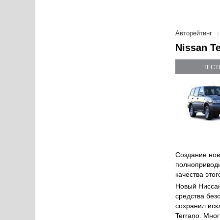
Авторейтинг
Nissan T
ТЕСТ
Создание нов
полноприводн
качества это
Новый Ниссан
средства без
сохранил иск
Terrano. Мно