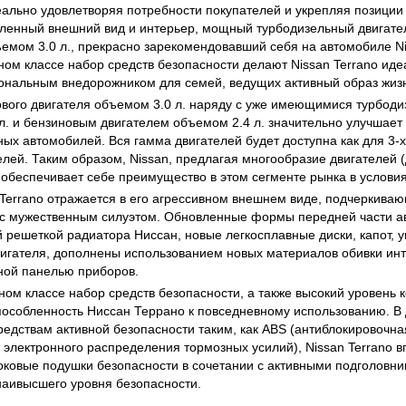
еально удовлетворяя потребности покупателей и укрепляя позиции 
ленный внешний вид и интерьер, мощный турбодизельный двигате
емом 3.0 л., прекрасно зарекомендовавший себя на автомобиле Nis
ном классе набор средств безопасности делают Nissan Terrano ид
нальным внедорожником для семей, ведущих активный образ жиз
вого двигателя объемом 3.0 л. наряду с уже имеющимися турбод
л. и бензиновым двигателем объемом 2.4 л. значительно улучшает 
ых автомобилей. Вся гамма двигателей будет доступна как для 3-х 
лей. Таким образом, Nissan, предлагая многообразие двигателей 
 обеспечивает себе преимущество в этом сегменте рынка в условия
Terrano отражается в его агрессивном внешнем виде, подчеркиваю
с мужественным силуэтом. Обновленные формы передней части а
 решеткой радиатора Ниссан, новые легкосплавные диски, капот, 
вигателя, дополнены использованием новых материалов обивки ин
ной панелью приборов.
ном классе набор средств безопасности, а также высокий уровень
особленность Ниссан Террано к повседневному использованию. В 
едствам активной безопасности таким, как ABS (антиблокировочна
 электронного распределения тормозных усилий), Nissan Terrano в
оковые подушки безопасности в сочетании с активными подголовн
аивысшего уровня безопасности.