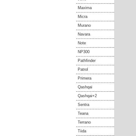
Maxima
Micra
Murano
Navara
Note
NP300
Pathfinder
Patrol
Primera
Qashqai
Qashqai+2
Sentra
Teana
Terrano
Tiida