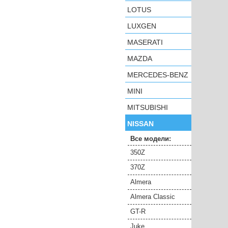
LOTUS
LUXGEN
MASERATI
MAZDA
MERCEDES-BENZ
MINI
MITSUBISHI
NISSAN
Все модели:
350Z
370Z
Almera
Almera Classic
GT-R
Juke