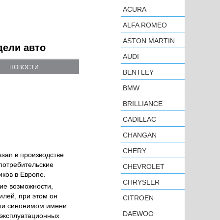
ACURA
ALFA ROMEO
ASTON MARTIN
дели авто
AUDI
НОВОСТИ
BENTLEY
BMW
BRILLIANCE
CADILLAC
CHANGAN
CHERY
ssan в производстве
потребительские
CHEVROLET
ков в Европе.
CHRYSLER
ие возможности,
илей, при этом он
CITROEN
али синонимом имени
DAEWOO
 эксплуатационных